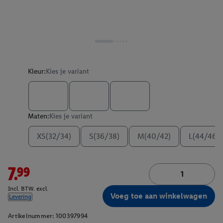
Kleur:
Kies je variant
Maten:
Kies je variant
XS(32/34)
S(36/38)
M(40/42)
L(44/46)
7.99
Incl. BTW. excl.
Voeg toe aan winkelwagen
Levering
Artikelnummer:
100397994