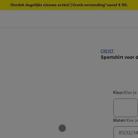
Ontdek dagelijks nieuwe acties! | Gratis verzending¹ vanaf € 60.
CRIVIT
Sportshirt voor
Kleur:
Kies je
Maten:
Kies j
XS(32/34