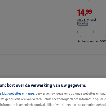
14.99
Incl. BTW. excl.
Levering
Artikelnummer:
100
an: kort over de verwerking van uw gegevens
e Lidl-websites en -apps
, verwerken uw gegevens op onze websites en onz
j we gebruikmaken van verschillende technologieën om informatie op uw e
Blijf op de hoo
informatie is technisch noodzakelijk of wordt met uw toestemming gebrui