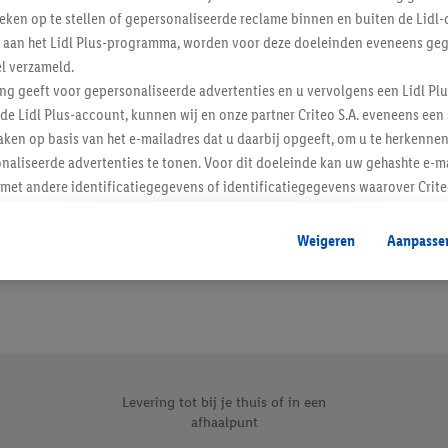
tieken op te stellen of gepersonaliseerde reclame binnen en buiten de Lidl-
Schrijf je in op de newslette
t aan het Lidl Plus-programma, worden voor deze doeleinden eveneens ge
l verzameld.
Inschrijven
ing geeft voor gepersonaliseerde advertenties en u vervolgens een Lidl P
de Lidl Plus-account, kunnen wij en onze partner Criteo S.A. eveneens een 
ken op basis van het e-mailadres dat u daarbij opgeeft, om u te herkennen
naliseerde advertenties te tonen. Voor dit doeleinde kan uw gehashte e-m
t andere identificatiegegevens of identificatiegegevens waarover Criteo
en.
aat, kunnen advertenties in het kader van retargeting, d.w.z. advertenties
Weigeren
Aanpasse
nd (bijvoorbeeld door het product in de webshop aan uw winkelmandje toe 
verschillende apparaten en verschillende Lidl-diensten worden weergegeve
adres en eventuele andere identificatiegegevens/identificatiegegevens wa
dapparaten of Lidl-diensten aan u kunnen worden toegewezen.
 u individuele doeleinden toestaan en meer informatie vinden over de ge
likken, kunt u alleen het gebruik van de noodzakelijke technologieën toes
, stemt u in met alle verwerkingen voor alle bovengenoemde doeleinden. M
Levering tot bij je thuis of in een
afhaalpunt
mijn van de gegevens en uw recht om uw toestemming te allen tijde met