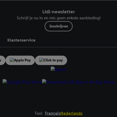
ndt u in onze
privacyverklaring
.
Je vindt het impressum hier.
Lidl-newsletter
Schrijf je nu in en mis geen enkele aanbieding!
Inschrijven
Klantenservice
Taal:
Français
Nederlands