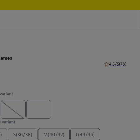
 dames
4.5/5
(78)
4.5 van 5 sterren (
 variant
e variant
)
S(36/38)
M(40/42)
L(44/46)