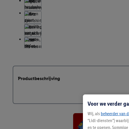
Productbeschrijving
Voor we verder ga
Wij, als
beheerder van d
“Lidl-diensten”) waarbi
en te openen. Sommige 