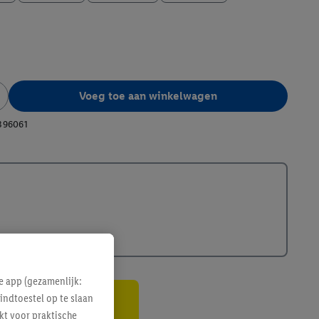
Voeg toe aan winkelwagen
396061
e app (gezamenlijk:
indtoestel op te slaan
gte
kt voor praktische