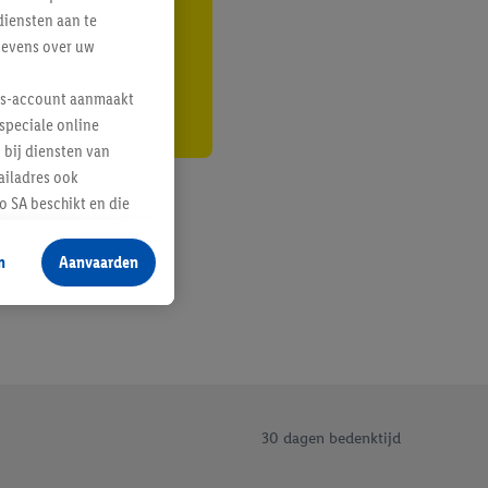
diensten aan te
r
gevens over uw
lus-account aanmaakt
speciale online
 bij diensten van
ailadres ook
 SA beschikt en die
 voor producten waarin
n
Aanvaarden
te voegen, maar het
n als er met behulp
arover Criteo SA
gevensverwerking.
taan. Door op
eer informatie,
30 dagen bedenktijd
 vooruitwerkende