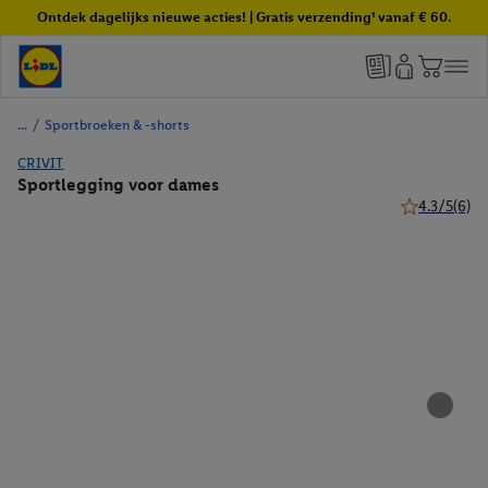
Ontdek dagelijks nieuwe acties! | Gratis verzending¹ vanaf € 60.
/
Sportbroeken & -shorts
CRIVIT
Sportlegging voor dames
4.3/5
(6)
4.3 van 5 ste