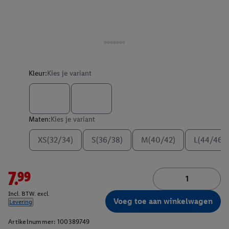
Kleur:
Kies je variant
Maten:
Kies je variant
XS(32/34)
S(36/38)
M(40/42)
L(44/46)
7.99
Incl. BTW. excl.
Voeg toe aan winkelwagen
Levering
Artikelnummer:
100389749