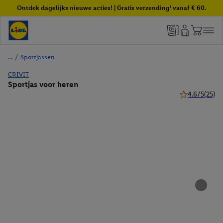
Ontdek dagelijks nieuwe acties! | Gratis verzending¹ vanaf € 60.
/
Sportjassen
CRIVIT
Sportjas voor heren
4.6/5
(25)
4.6 van 5 ster