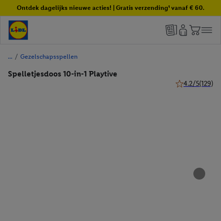
Ontdek dagelijks nieuwe acties! | Gratis verzending¹ vanaf € 60.
/
Gezelschapsspellen
Spelletjesdoos 10-in-1 Playtive
4.2/5
(129)
4.2 van 5 sterr