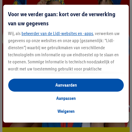
Voor we verder gaan: kort over de verwerking
van uw gegevens
Wij, als
beheerder van de Lidl-websites en -apps
, verwerken uw
gegevens op onze websites en onze app (gezamenlijk: “Lidl-
diensten”) waarbij we gebruikmaken van verschillende
technologieën om informatie op uw eindtoestel op te slaan en
te openen. Sommige informatie is technisch noodzakelijk of
wordt met uw toestemming gebruikt voor praktische
instellingen, om statistieken op te stellen of gepersonaliseerde
reclame binnen en buiten de Lidl-diensten aan te bieden. Als u
Aanvaarden
deelneemt aan het Lidl Plus-programma, worden voor deze
doeleinden eveneens gegevens over uw koopgedrag in de
Aanpassen
winkel verzameld.
Als u hier uw toestemming geeft voor gepersonaliseerde
Weigeren
advertenties en u vervolgens een Lidl Plus-account aanmaakt
of inlogt op uw bestaande Lidl Plus-account, kunnen wij en