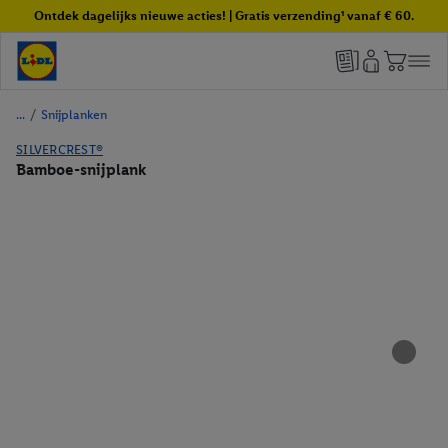
Ontdek dagelijks nieuwe acties! | Gratis verzending¹ vanaf € 60.
/
Snijplanken
SILVERCREST®
Bamboe-snijplank