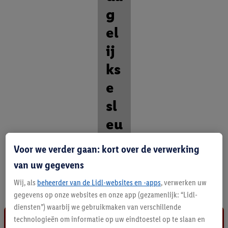
g
el
ij
ks
e
sl
eu
r
Voor we verder gaan: kort over de verwerking
O
van uw gegevens
n
Wij, als
beheerder van de Lidl-websites en -apps
, verwerken uw
t
d
gegevens op onze websites en onze app (gezamenlijk: “Lidl-
e
diensten”) waarbij we gebruikmaken van verschillende
k
technologieën om informatie op uw eindtoestel op te slaan en
a