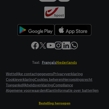
Taal:
Français
Nederlands
Footerelement met links naar juridische teksten
Wettelijke contactgegevens
Privacyverklaring
Cookieverklaring
Cookies beheren
Herroepingsrecht
Toegankelijkheidsverklaring
Compliance
Algemene voorwaarden
Klantinformatie over batterijen
Bestelling herroepen