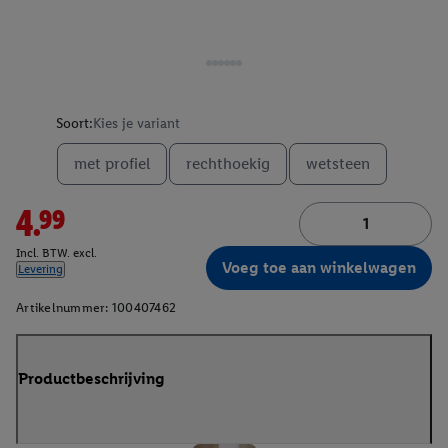
Soort:
Kies je variant
met profiel
rechthoekig
wetsteen
4.99
Incl. BTW. excl.
Voeg toe aan winkelwagen
Levering
Artikelnummer:
100407462
Productbeschrijving