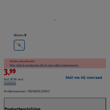
Maten:
9
9
Online uitverkocht!
Hier vind je producten die je ook zullen interesseren.
3.99
Mail me bij voorraad
Incl. BTW. excl.
Levering
Artikelnummer:
100400322002
Productbeschrijving