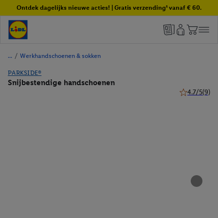
Ontdek dagelijks nieuwe acties! | Gratis verzending¹ vanaf € 60.
/
Werkhandschoenen & sokken
PARKSIDE®
Snijbestendige handschoenen
4.7/5
(9)
4.7 van 5 ste