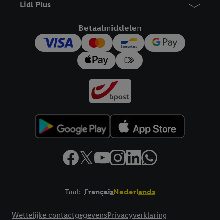
Lidl Plus
toestemming te allen tijde met vooruitwerkende kracht in te
trekken, vindt u in onze
privacyverklaring
.
Je vindt het
Betaalmiddelen
impressum hier.
Taal:
Français
Nederlands
Footerelement met links naar juridische teksten
Wettelijke contactgegevens
Privacyverklaring