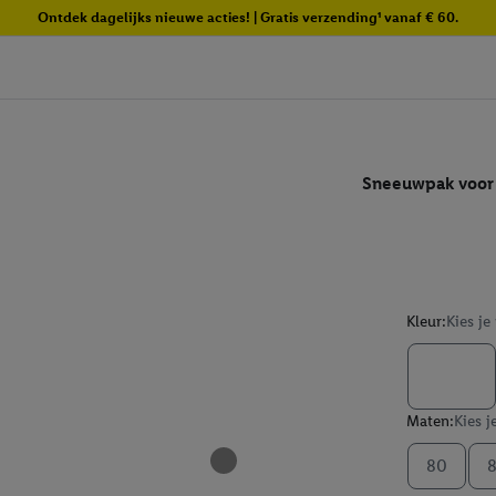
Ontdek dagelijks nieuwe acties! | Gratis verzending¹ vanaf € 60.
Sneeuwpak voor 
Kleur:
Kies je
Maten:
Kies j
80