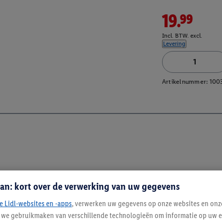
19.99
Incl. BTW. excl.
Levering
Artikelnummer:
100
an: kort over de verwerking van uw gegevens
e Lidl-websites en -apps
, verwerken uw gegevens op onze websites en onz
j we gebruikmaken van verschillende technologieën om informatie op uw e
Blijf op de hoo