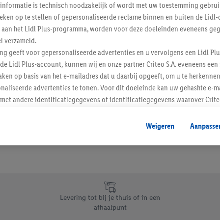
informatie is technisch noodzakelijk of wordt met uw toestemming gebrui
Schrijf je in op de newslette
tieken op te stellen of gepersonaliseerde reclame binnen en buiten de Lidl-
t aan het Lidl Plus-programma, worden voor deze doeleinden eveneens ge
l verzameld.
Inschrijven
ing geeft voor gepersonaliseerde advertenties en u vervolgens een Lidl P
de Lidl Plus-account, kunnen wij en onze partner Criteo S.A. eveneens een 
ken op basis van het e-mailadres dat u daarbij opgeeft, om u te herkennen
naliseerde advertenties te tonen. Voor dit doeleinde kan uw gehashte e-m
t andere identificatiegegevens of identificatiegegevens waarover Criteo
en.
aat, kunnen advertenties in het kader van retargeting, d.w.z. advertenties
Weigeren
Aanpasse
nd (bijvoorbeeld door het product in de webshop aan uw winkelmandje toe 
verschillende apparaten en verschillende Lidl-diensten worden weergegeve
adres en eventuele andere identificatiegegevens/identificatiegegevens wa
dapparaten of Lidl-diensten aan u kunnen worden toegewezen.
 u individuele doeleinden toestaan en meer informatie vinden over de ge
likken, kunt u alleen het gebruik van de noodzakelijke technologieën toes
Levering tot bij je thuis of in een
, stemt u in met alle verwerkingen voor alle bovengenoemde doeleinden. M
afhaalpunt
mijn van de gegevens en uw recht om uw toestemming te allen tijde met