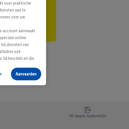
kt voor praktische
r
diensten aan te
gevens over uw
lus-account aanmaakt
speciale online
 bij diensten van
ailadres ook
 SA beschikt en die
 voor producten waarin
n
Aanvaarden
te voegen, maar het
n als er met behulp
arover Criteo SA
gevensverwerking.
taan. Door op
30 dagen bedenktijd
eer informatie,
 vooruitwerkende