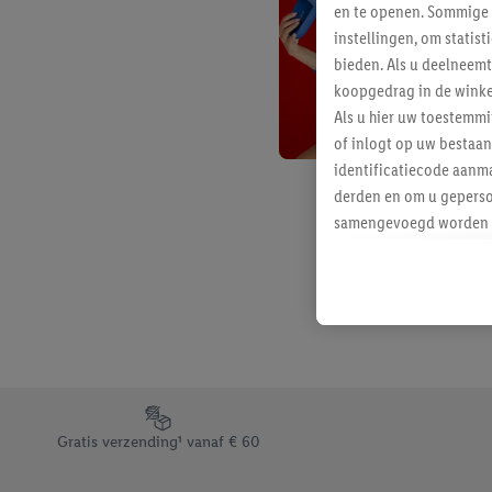
en te openen. Sommige 
instellingen, om statis
bieden. Als u deelneem
koopgedrag in de winke
Als u hier uw toestemm
of inlogt op uw bestaan
identificatiecode aanma
derden en om u geperso
samengevoegd worden me
aan u toegewezen werd
Als u hiermee akkoord g
u interesse hebt getoo
niet te kopen), ook op 
van uw gehashte e-mail
beschikt, meerdere ein
Onder “Aanpassen” kunt
Footerelement met de verschillende USPs van Lidl.be
Door op “weigeren” te k
Gratis verzending¹ vanaf € 60
“aanvaarden” te klikken
waaronder de bewaarter