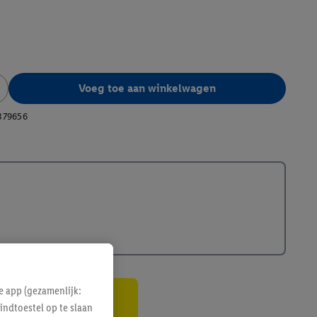
Voeg toe aan winkelwagen
379656
e app (gezamenlijk:
indtoestel op te slaan
gte