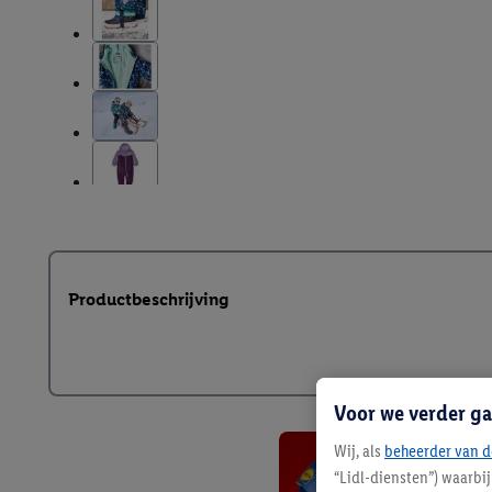
Productbeschrijving
Voor we verder ga
Wij, als
beheerder van d
“Lidl-diensten”) waarbi