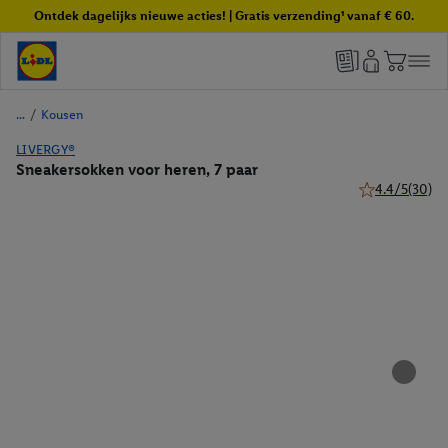
Ontdek dagelijks nieuwe acties! | Gratis verzending¹ vanaf € 60.
/
Kousen
LIVERGY®
Sneakersokken voor heren, 7 paar
4.4/5
(30)
4.4 van 5 sterr