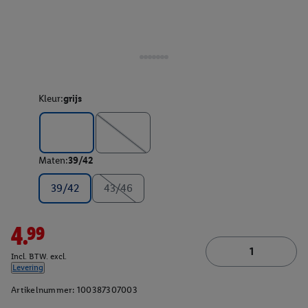
Kleur:
grijs
Maten:
39/42
39/42
43/46
4.99
Incl. BTW. excl.
Levering
Artikelnummer:
100387307003