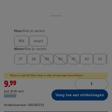
Kleur:
Kies je variant
Wit
zwart
Maten:
Kies je variant
37
38
39
40
41
42
43
Wees er snel bij! Niet meer in alle uitvoeringen beschikbaar.
9.99
Incl. BTW. excl.
Voeg toe aan winkelwagen
Levering
Artikelnummer:
100387253