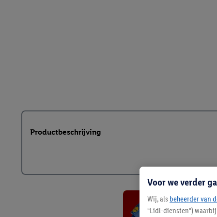
Productbeschrijving
Voor we verder ga
Wij, als
beheerder van d
“Lidl-diensten”) waarbi