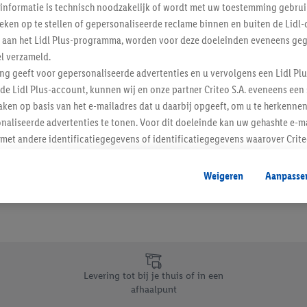
informatie is technisch noodzakelijk of wordt met uw toestemming gebrui
Schrijf je in op de newslette
tieken op te stellen of gepersonaliseerde reclame binnen en buiten de Lidl-
t aan het Lidl Plus-programma, worden voor deze doeleinden eveneens ge
l verzameld.
Inschrijven
ing geeft voor gepersonaliseerde advertenties en u vervolgens een Lidl P
de Lidl Plus-account, kunnen wij en onze partner Criteo S.A. eveneens een 
ken op basis van het e-mailadres dat u daarbij opgeeft, om u te herkennen
naliseerde advertenties te tonen. Voor dit doeleinde kan uw gehashte e-m
t andere identificatiegegevens of identificatiegegevens waarover Criteo
en.
aat, kunnen advertenties in het kader van retargeting, d.w.z. advertenties
Weigeren
Aanpasse
nd (bijvoorbeeld door het product in de webshop aan uw winkelmandje toe 
verschillende apparaten en verschillende Lidl-diensten worden weergegeve
adres en eventuele andere identificatiegegevens/identificatiegegevens wa
dapparaten of Lidl-diensten aan u kunnen worden toegewezen.
 u individuele doeleinden toestaan en meer informatie vinden over de ge
likken, kunt u alleen het gebruik van de noodzakelijke technologieën toes
Levering tot bij je thuis of in een
, stemt u in met alle verwerkingen voor alle bovengenoemde doeleinden. M
afhaalpunt
mijn van de gegevens en uw recht om uw toestemming te allen tijde met