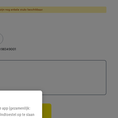
zijn nog enkele stuks beschikbaar.
398349001
e app (gezamenlijk:
indtoestel op te slaan
gte