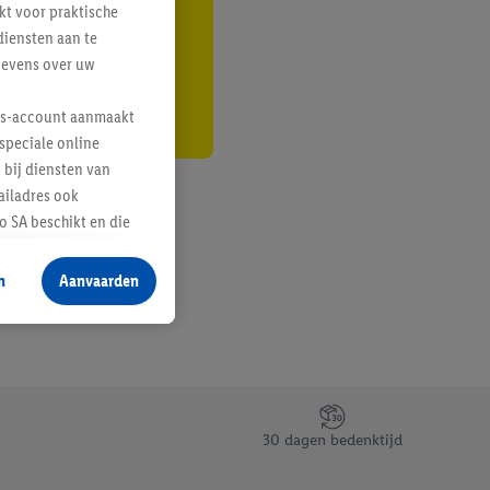
kt voor praktische
r
diensten aan te
gevens over uw
lus-account aanmaakt
speciale online
 bij diensten van
ailadres ook
 SA beschikt en die
 voor producten waarin
n
Aanvaarden
te voegen, maar het
n als er met behulp
arover Criteo SA
gevensverwerking.
taan. Door op
30 dagen bedenktijd
eer informatie,
 vooruitwerkende