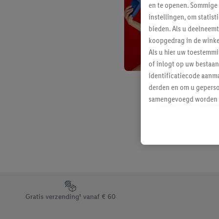
en te openen. Sommige 
instellingen, om statis
bieden. Als u deelneem
koopgedrag in de winke
Als u hier uw toestemm
of inlogt op uw bestaan
identificatiecode aanma
derden en om u geperso
samengevoegd worden me
aan u toegewezen werd
Als u hiermee akkoord g
u interesse hebt getoo
niet te kopen), ook op 
van uw gehashte e-mail
beschikt, meerdere ein
Onder “Aanpassen” kunt
Footerelement met de verschillende USPs van Lidl.be
Door op “weigeren” te k
Gratis verzending¹ vanaf € 60
“aanvaarden” te klikken
waaronder de bewaarter