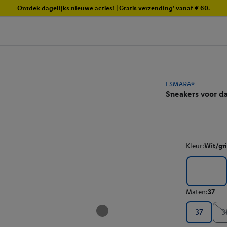
Ontdek dagelijks nieuwe acties! | Gratis verzending¹ vanaf € 60.
ESMARA®
Sneakers voor d
Kleur:
Wit/gri
Maten:
37
37
3