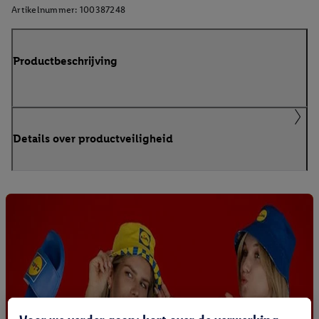
Artikelnummer:
100387248
Productbeschrijving
Details over productveiligheid