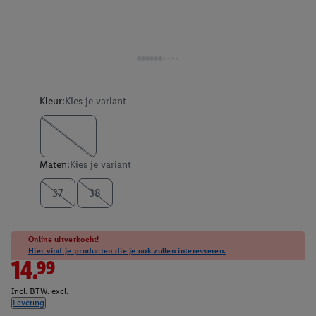
Kleur:
Kies je variant
Maten:
Kies je variant
37
38
Online uitverkocht!
Hier vind je producten die je ook zullen interesseren.
14.99
Incl. BTW. excl.
Levering