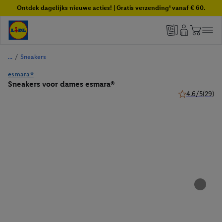
Ontdek dagelijks nieuwe acties! | Gratis verzending¹ vanaf € 60.
/
Sneakers
esmara®
Sneakers voor dames esmara®
4.6/5
(29)
4.6 van 5 ster