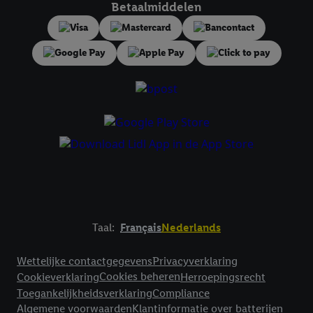
Betaalmiddelen
Taal:
Français
Nederlands
Footerelement met links naar juridische teksten
Wettelijke contactgegevens
Privacyverklaring
Cookies beheren
Cookieverklaring
Herroepingsrecht
Toegankelijkheidsverklaring
Compliance
Algemene voorwaarden
Klantinformatie over batterijen