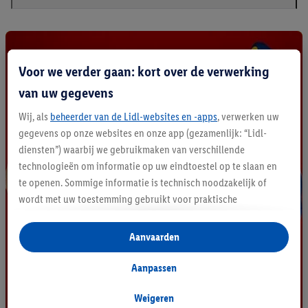
Voor we verder gaan: kort over de verwerking
van uw gegevens
Wij, als
beheerder van de Lidl-websites en -apps
, verwerken uw
gegevens op onze websites en onze app (gezamenlijk: “Lidl-
diensten”) waarbij we gebruikmaken van verschillende
technologieën om informatie op uw eindtoestel op te slaan en
te openen. Sommige informatie is technisch noodzakelijk of
wordt met uw toestemming gebruikt voor praktische
instellingen, om statistieken op te stellen of gepersonaliseerde
reclame binnen en buiten de Lidl-diensten aan te bieden. Als u
Aanvaarden
deelneemt aan het Lidl Plus-programma, worden voor deze
doeleinden eveneens gegevens over uw koopgedrag in de
Aanpassen
winkel verzameld.
Als u hier uw toestemming geeft voor gepersonaliseerde
Weigeren