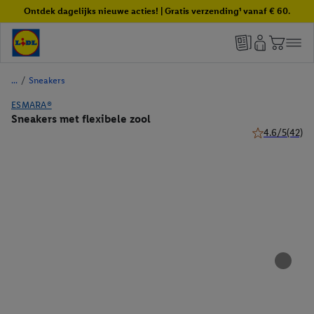
Ontdek dagelijks nieuwe acties! | Gratis verzending¹ vanaf € 60.
/
Sneakers
ESMARA®
Sneakers met flexibele zool
4.6/5
(42)
4.6 van 5 ster