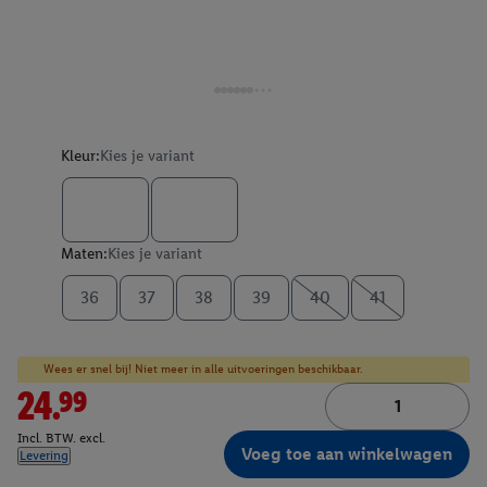
Kleur:
Kies je variant
Maten:
Kies je variant
36
37
38
39
40
41
Wees er snel bij! Niet meer in alle uitvoeringen beschikbaar.
24.99
Incl. BTW. excl.
Voeg toe aan winkelwagen
Levering