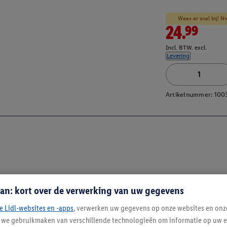
Wees er snel bij! Ni
24.99
Incl. BTW. excl.
Levering
Artikelnummer:
100
an: kort over de verwerking van uw gegevens
e Lidl-websites en -apps
, verwerken uw gegevens op onze websites en onz
j we gebruikmaken van verschillende technologieën om informatie op uw e
Blijf op de hoo