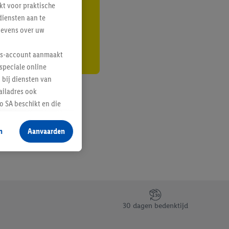
kt voor praktische
r
diensten aan te
gevens over uw
lus-account aanmaakt
speciale online
 bij diensten van
ailadres ook
 SA beschikt en die
 voor producten waarin
n
Aanvaarden
te voegen, maar het
n als er met behulp
arover Criteo SA
gevensverwerking.
taan. Door op
30 dagen bedenktijd
eer informatie,
 vooruitwerkende