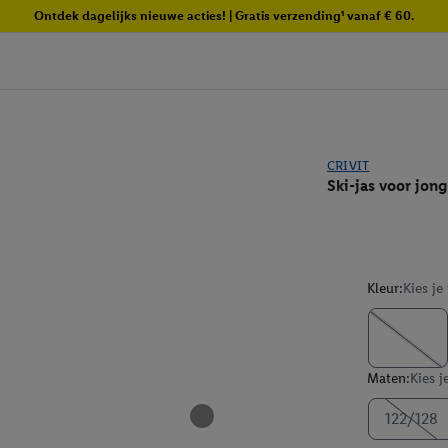
Ontdek dagelijks nieuwe acties! | Gratis verzending¹ vanaf € 60.
CRIVIT
Ski-jas voor jon
Kleur:
Kies je
Maten:
Kies j
122/128