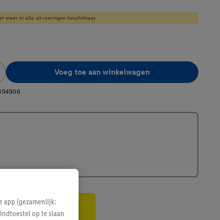
et meer in alle uitvoeringen beschikbaar.
Voeg toe aan winkelwagen
394906
e app (gezamenlijk:
indtoestel op te slaan
gte