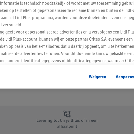
informatie is technisch noodzakelijk of wordt met uw toestemming gebrui
Schrijf je in op de newslette
tieken op te stellen of gepersonaliseerde reclame binnen en buiten de Lidl-
t aan het Lidl Plus-programma, worden voor deze doeleinden eveneens ge
l verzameld.
Inschrijven
ing geeft voor gepersonaliseerde advertenties en u vervolgens een Lidl P
de Lidl Plus-account, kunnen wij en onze partner Criteo S.A. eveneens een 
ken op basis van het e-mailadres dat u daarbij opgeeft, om u te herkennen
naliseerde advertenties te tonen. Voor dit doeleinde kan uw gehashte e-m
t andere identificatiegegevens of identificatiegegevens waarover Criteo
en.
aat, kunnen advertenties in het kader van retargeting, d.w.z. advertenties
Weigeren
Aanpasse
nd (bijvoorbeeld door het product in de webshop aan uw winkelmandje toe 
verschillende apparaten en verschillende Lidl-diensten worden weergegeve
adres en eventuele andere identificatiegegevens/identificatiegegevens wa
dapparaten of Lidl-diensten aan u kunnen worden toegewezen.
 u individuele doeleinden toestaan en meer informatie vinden over de ge
likken, kunt u alleen het gebruik van de noodzakelijke technologieën toes
Levering tot bij je thuis of in een
, stemt u in met alle verwerkingen voor alle bovengenoemde doeleinden. M
afhaalpunt
mijn van de gegevens en uw recht om uw toestemming te allen tijde met