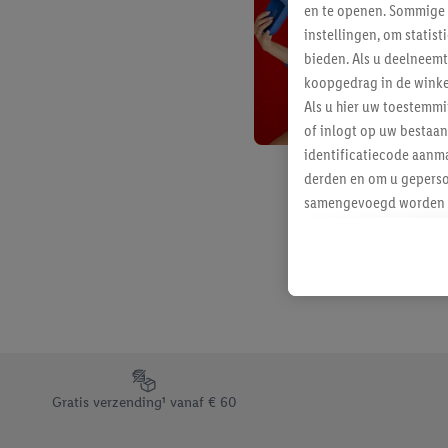
en te openen. Sommige 
instellingen, om statis
bieden. Als u deelneem
koopgedrag in de winke
Als u hier uw toestemm
of inlogt op uw bestaan
identificatiecode aanma
derden en om u geperso
samengevoegd worden me
aan u toegewezen werd
Als u hiermee akkoord g
u interesse hebt getoo
niet te kopen), ook op 
van uw gehashte e-mail
beschikt, meerdere ein
Onder “Aanpassen” kunt
Footerelement met de verschillende USPs van Lidl.be
Door op “weigeren” te k
Gratis verzending¹ vanaf € 60
“aanvaarden” te klikken
waaronder de bewaarter