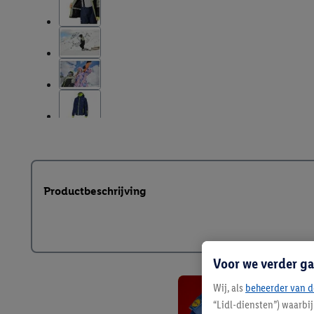
Productbeschrijving
Voor we verder ga
Wij, als
beheerder van d
“Lidl-diensten”) waarbi