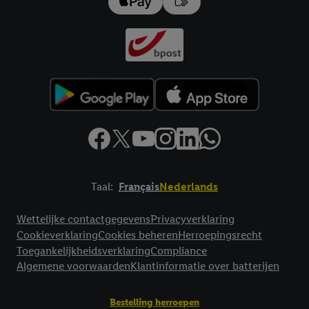
impressum hier.
Taal:
Français
Nederlands
Footerelement met links naar juridische teksten
Wettelijke contactgegevens
Privacyverklaring
Cookieverklaring
Cookies beheren
Herroepingsrecht
Toegankelijkheidsverklaring
Compliance
Algemene voorwaarden
Klantinformatie over batterijen
Bestelling herroepen