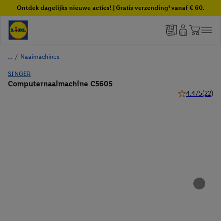
Ontdek dagelijks nieuwe acties! | Gratis verzending¹ vanaf € 60.
/
Naaimachines
SINGER
Computernaaimachine C5605
4.4/5
(22)
4.4 van 5 ster