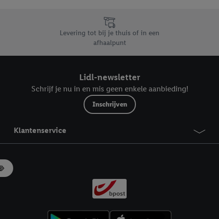
likken, kunt u alleen het gebruik van de noodzakelijke technologieën toes
, stemt u in met alle verwerkingen voor alle bovengenoemde doeleinden. M
mijn van de gegevens en uw recht om uw toestemming te allen tijde met
Levering tot bij je thuis of in een
ndt u in onze
privacyverklaring
.
Je vindt het impressum hier.
afhaalpunt
Lidl-newsletter
Schrijf je nu in en mis geen enkele aanbieding!
Inschrijven
Klantenservice