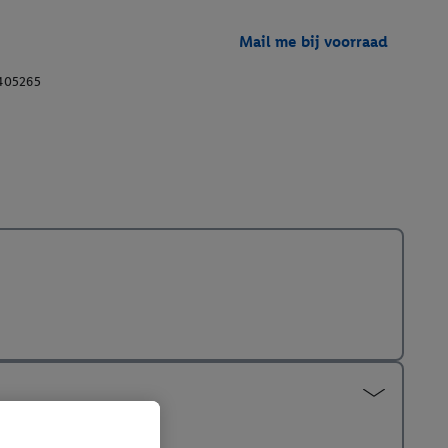
Mail me bij voorraad
405265