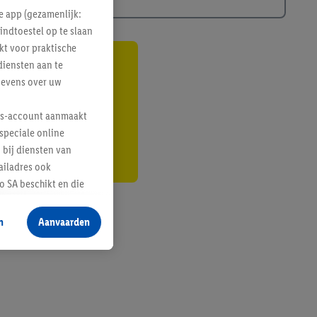
e app (gezamenlijk:
indtoestel op te slaan
kt voor praktische
diensten aan te
gte
gevens over uw
r
lus-account aanmaakt
speciale online
 bij diensten van
ailadres ook
 SA beschikt en die
 voor producten waarin
n
Aanvaarden
te voegen, maar het
n als er met behulp
arover Criteo SA
gevensverwerking.