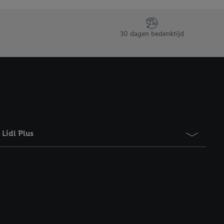
taan. Door op
eer informatie,
 vooruitwerkende
30 dagen bedenktijd
Lidl Plus