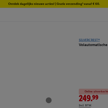
Ontdek dagelijks nieuwe acties! | Gratis verzending¹ vanaf € 60.
SILVERCREST®
Volautomatische
Online uitverkoch
249.99
Incl. BTW.