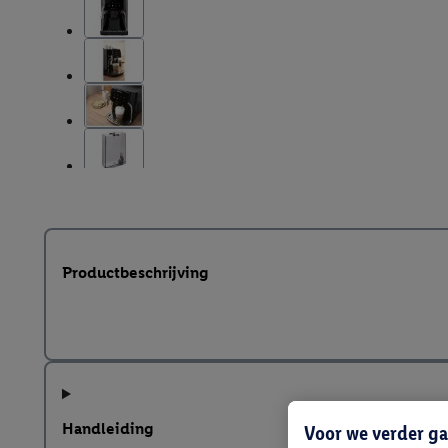
Productbeschrijving
Handleiding
Voor we verder ga