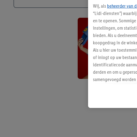
Wij, als
beheerder van d
“Lidl-diensten”) waarbi
en te openen. Sommige 
instellingen, om statis
bieden. Als u deelneem
koopgedrag in de winke
Als u hier uw toestemm
of inlogt op uw bestaan
identificatiecode aanma
derden en om u geperso
samengevoegd worden me
aan u toegewezen werd
Als u hiermee akkoord g
u interesse hebt getoo
niet te kopen), ook op 
van uw gehashte e-mail
beschikt, meerdere ein
Onder “Aanpassen” kunt