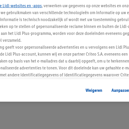
e Lidl-websites en -apps
, verwerken uw gegevens op onze websites en onz
j we gebruikmaken van verschillende technologieën om informatie op uw e
informatie is technisch noodzakelijk of wordt met uw toestemming gebrui
tieken op te stellen of gepersonaliseerde reclame binnen en buiten de Lidl-
Blijf op de hoo
t aan het Lidl Plus-programma, worden voor deze doeleinden eveneens ge
l verzameld.
Schrijf je in op de newslette
ing geeft voor gepersonaliseerde advertenties en u vervolgens een Lidl P
de Lidl Plus-account, kunnen wij en onze partner Criteo S.A. eveneens een 
Inschrijven
ken op basis van het e-mailadres dat u daarbij opgeeft, om u te herkennen
naliseerde advertenties te tonen. Voor dit doeleinde kan uw gehashte e-m
t andere identificatiegegevens of identificatiegegevens waarover Criteo
en.
aat, kunnen advertenties in het kader van retargeting, d.w.z. advertenties
Weigeren
Aanpasse
nd (bijvoorbeeld door het product in de webshop aan uw winkelmandje toe 
verschillende apparaten en verschillende Lidl-diensten worden weergegeve
adres en eventuele andere identificatiegegevens/identificatiegegevens wa
dapparaten of Lidl-diensten aan u kunnen worden toegewezen.
 u individuele doeleinden toestaan en meer informatie vinden over de ge