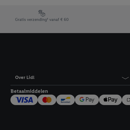
Door op “weigeren” te k
“aanvaarden” te klikken
Footerelement met de verschillende USPs van Lidl.be
waaronder de bewaarter
Gratis verzending¹ vanaf € 60
kracht in te trekken, vi
Over Lidl
Betaalmiddelen