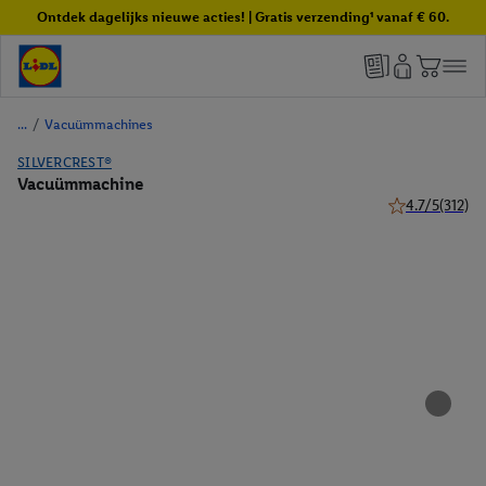
Ontdek dagelijks nieuwe acties! | Gratis verzending¹ vanaf € 60.
/
Vacuümmachines
SILVERCREST®
Vacuümmachine
4.7/5
(312)
4.7 van 5 sterr