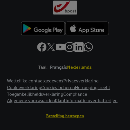
Taal:
Français
Nederlands
Footerelement met links naar juridische teksten
Wettelijke contactgegevens
Privacyverklaring
Cookieverklaring
Cookies beheren
Herroepingsrecht
Toegankelijkheidsverklaring
Compliance
Algemene voorwaarden
Klantinformatie over batterijen
Bestelling herroepen