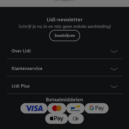
meer informatie vinden over de gegevensverwerking.
Door op “weigeren” te klikken, kunt u alleen het gebruik van de
noodzakelijke technologieën toestaan. Door op “aanvaarden” te
Lidl-newsletter
klikken, stemt u in met alle verwerkingen voor alle
Schrijf je nu in en mis geen enkele aanbieding!
bovengenoemde doeleinden. Meer informatie, waaronder de
Inschrijven
bewaartermijn van de gegevens en uw recht om uw
toestemming te allen tijde met vooruitwerkende kracht in te
Over Lidl
trekken, vindt u in onze
privacyverklaring
.
Je vindt het
impressum hier.
Klantenservice
Lidl Plus
Betaalmiddelen