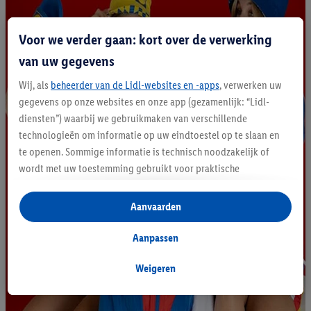
Voor we verder gaan: kort over de verwerking
van uw gegevens
Wij, als
beheerder van de Lidl-websites en -apps
, verwerken uw
gegevens op onze websites en onze app (gezamenlijk: “Lidl-
diensten”) waarbij we gebruikmaken van verschillende
technologieën om informatie op uw eindtoestel op te slaan en
te openen. Sommige informatie is technisch noodzakelijk of
wordt met uw toestemming gebruikt voor praktische
instellingen, om statistieken op te stellen of gepersonaliseerde
reclame binnen en buiten de Lidl-diensten aan te bieden. Als u
Aanvaarden
deelneemt aan het Lidl Plus-programma, worden voor deze
doeleinden eveneens gegevens over uw koopgedrag in de
Aanpassen
winkel verzameld.
Als u hier uw toestemming geeft voor gepersonaliseerde
Weigeren
advertenties en u vervolgens een Lidl Plus-account aanmaakt
of inlogt op uw bestaande Lidl Plus-account, kunnen wij en