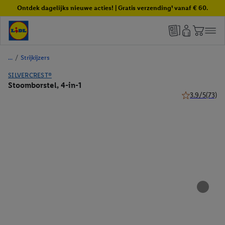
Ontdek dagelijks nieuwe acties! | Gratis verzending¹ vanaf € 60.
/
Strijkijzers
SILVERCREST®
Stoomborstel, 4-in-1
3.9/5
(73)
3.9 van 5 ster