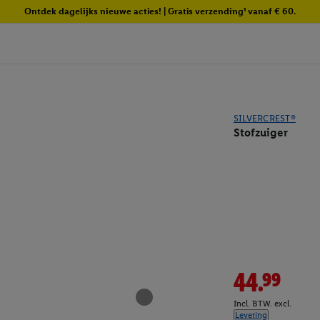
Ontdek dagelijks nieuwe acties! | Gratis verzending¹ vanaf € 60.
SILVERCREST®
Stofzuiger
44.99
Incl. BTW. excl.
Levering