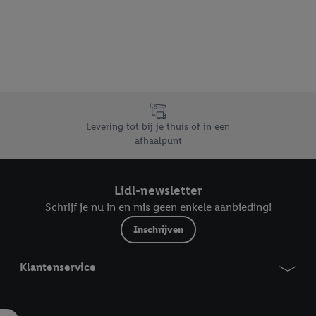
dapparaten of Lidl-diensten aan u kunnen worden toegewezen.
 u individuele doeleinden toestaan en meer informatie vinden over de ge
likken, kunt u alleen het gebruik van de noodzakelijke technologieën toes
, stemt u in met alle verwerkingen voor alle bovengenoemde doeleinden. M
mijn van de gegevens en uw recht om uw toestemming te allen tijde met
ndt u in onze
privacyverklaring
.
Je vindt het impressum hier.
Levering tot bij je thuis of in een
afhaalpunt
Lidl-newsletter
Schrijf je nu in en mis geen enkele aanbieding!
Inschrijven
Klantenservice