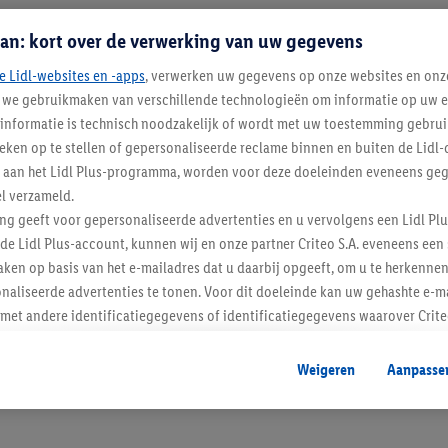
an: kort over de verwerking van uw gegevens
e Lidl-websites en -apps
, verwerken uw gegevens op onze websites en onz
j we gebruikmaken van verschillende technologieën om informatie op uw e
informatie is technisch noodzakelijk of wordt met uw toestemming gebrui
tieken op te stellen of gepersonaliseerde reclame binnen en buiten de Lidl-
t aan het Lidl Plus-programma, worden voor deze doeleinden eveneens ge
l verzameld.
Blijf op de hoo
ing geeft voor gepersonaliseerde advertenties en u vervolgens een Lidl P
de Lidl Plus-account, kunnen wij en onze partner Criteo S.A. eveneens een 
Schrijf je in op de newslette
ken op basis van het e-mailadres dat u daarbij opgeeft, om u te herkennen
naliseerde advertenties te tonen. Voor dit doeleinde kan uw gehashte e-m
Inschrijven
t andere identificatiegegevens of identificatiegegevens waarover Criteo
en.
aat, kunnen advertenties in het kader van retargeting, d.w.z. advertenties
Weigeren
Aanpasse
nd (bijvoorbeeld door het product in de webshop aan uw winkelmandje toe 
verschillende apparaten en verschillende Lidl-diensten worden weergegeve
adres en eventuele andere identificatiegegevens/identificatiegegevens wa