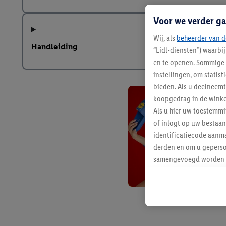
Voor we verder ga
Wij, als
beheerder van d
Handleiding
“Lidl-diensten”) waarbi
en te openen. Sommige 
instellingen, om statis
bieden. Als u deelneem
koopgedrag in de winke
Als u hier uw toestemm
of inlogt op uw bestaan
identificatiecode aanma
derden en om u geperso
samengevoegd worden me
aan u toegewezen werd
Als u hiermee akkoord g
u interesse hebt getoo
niet te kopen), ook op 
van uw gehashte e-mail