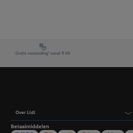
beschikt, meerdere ein
Onder “Aanpassen” kunt
Door op “weigeren” te k
“aanvaarden” te klikken
waaronder de bewaarter
kracht in te trekken, vi
Footerelement met de verschillende USPs van Lidl.be
Gratis verzending¹ vanaf € 60
Over Lidl
Betaalmiddelen