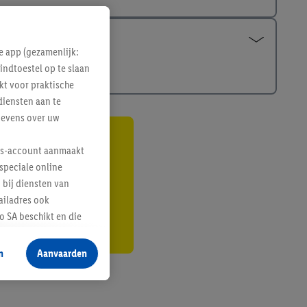
e app (gezamenlijk:
indtoestel op te slaan
kt voor praktische
diensten aan te
gevens over uw
gte
lus-account aanmaakt
speciale online
r
 bij diensten van
ailadres ook
 SA beschikt en die
 voor producten waarin
n
Aanvaarden
te voegen, maar het
n als er met behulp
arover Criteo SA