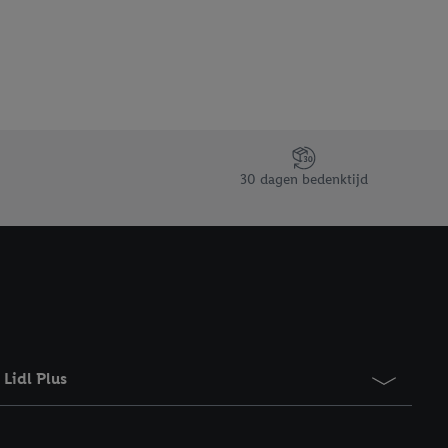
gevensverwerking.
taan. Door op
eer informatie,
 vooruitwerkende
30 dagen bedenktijd
Lidl Plus