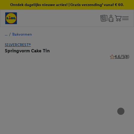
Ontdek dagelijks nieuwe acties! | Gratis verzending¹ vanaf € 60.
/
Bakvormen
SILVERCREST®
Springvorm Cake Tin
4.6/5
(8)
4.6 van 5 ste