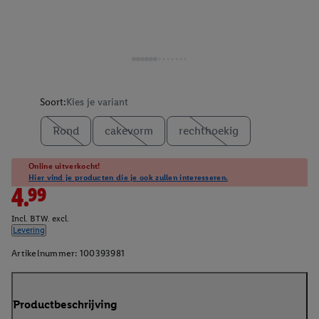
Soort:
Kies je variant
Rond
cakevorm
rechthoekig
Online uitverkocht!
Hier vind je producten die je ook zullen interesseren.
4.99
Incl. BTW. excl.
Levering
Artikelnummer:
100393981
Productbeschrijving