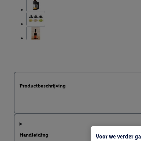
Productbeschrijving
Handleiding
Voor we verder ga