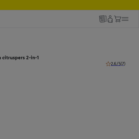
 citruspers 2-in-1
2.6/5
(7)
2.6 van 5 sterren 