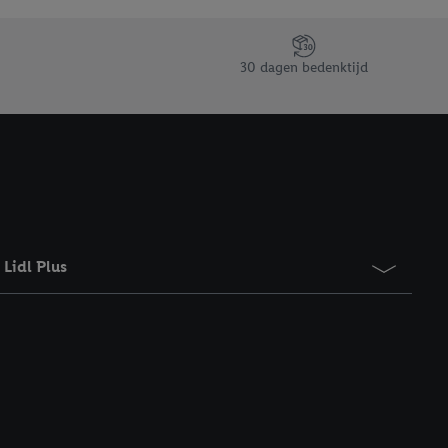
taan. Door op
eer informatie,
 vooruitwerkende
30 dagen bedenktijd
Lidl Plus