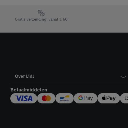
Door op “weigeren” te k
“aanvaarden” te klikken
Footerelement met de verschillende USPs van Lidl.be
waaronder de bewaarter
Gratis verzending¹ vanaf € 60
kracht in te trekken, vi
Over Lidl
Betaalmiddelen