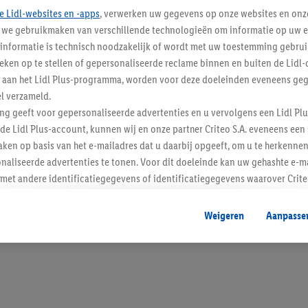
e Lidl-websites en -apps
, verwerken uw gegevens op onze websites en onz
j we gebruikmaken van verschillende technologieën om informatie op uw e
informatie is technisch noodzakelijk of wordt met uw toestemming gebrui
tieken op te stellen of gepersonaliseerde reclame binnen en buiten de Lidl-
Blijf op de hoo
t aan het Lidl Plus-programma, worden voor deze doeleinden eveneens ge
l verzameld.
Schrijf je in op de newslette
ing geeft voor gepersonaliseerde advertenties en u vervolgens een Lidl P
de Lidl Plus-account, kunnen wij en onze partner Criteo S.A. eveneens een 
Inschrijven
ken op basis van het e-mailadres dat u daarbij opgeeft, om u te herkennen
naliseerde advertenties te tonen. Voor dit doeleinde kan uw gehashte e-m
t andere identificatiegegevens of identificatiegegevens waarover Criteo
en.
aat, kunnen advertenties in het kader van retargeting, d.w.z. advertenties
Weigeren
Aanpasse
nd (bijvoorbeeld door het product in de webshop aan uw winkelmandje toe 
verschillende apparaten en verschillende Lidl-diensten worden weergegeve
adres en eventuele andere identificatiegegevens/identificatiegegevens wa
dapparaten of Lidl-diensten aan u kunnen worden toegewezen.
 u individuele doeleinden toestaan en meer informatie vinden over de ge