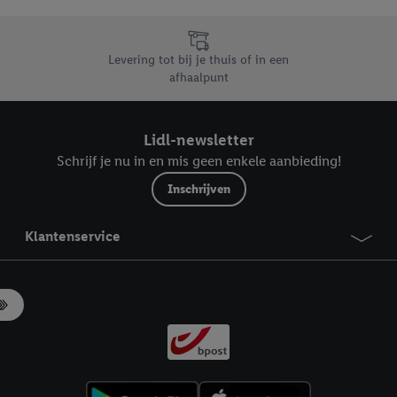
likken, kunt u alleen het gebruik van de noodzakelijke technologieën toes
, stemt u in met alle verwerkingen voor alle bovengenoemde doeleinden. M
mijn van de gegevens en uw recht om uw toestemming te allen tijde met
Levering tot bij je thuis of in een
ndt u in onze
privacyverklaring
.
Je vindt het impressum hier.
afhaalpunt
Lidl-newsletter
Schrijf je nu in en mis geen enkele aanbieding!
Inschrijven
Klantenservice