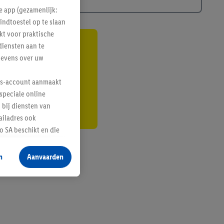
e app (gezamenlijk:
indtoestel op te slaan
kt voor praktische
diensten aan te
gte
gevens over uw
r
lus-account aanmaakt
speciale online
 bij diensten van
ailadres ook
 SA beschikt en die
 voor producten waarin
n
Aanvaarden
te voegen, maar het
n als er met behulp
arover Criteo SA
gevensverwerking.