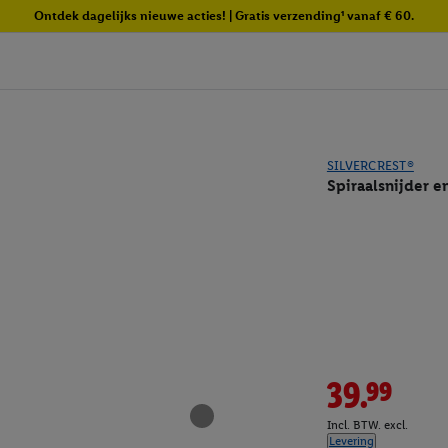
Ontdek dagelijks nieuwe acties! | Gratis verzending¹ vanaf € 60.
SILVERCREST®
Spiraalsnijder en
39.99
Incl. BTW. excl.
Levering