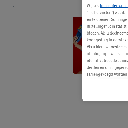
Wij, als
beheerder van d
“Lidl-diensten”) waarbi
en te openen. Sommige 
instellingen, om statis
bieden. Als u deelneem
koopgedrag in de winke
Als u hier uw toestemm
of inlogt op uw bestaan
identificatiecode aanma
derden en om u geperso
samengevoegd worden me
aan u toegewezen werd
Als u hiermee akkoord g
u interesse hebt getoo
niet te kopen), ook op 
van uw gehashte e-mail
beschikt, meerdere ein
Onder “Aanpassen” kunt