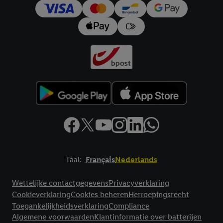
trekken, vindt u in onze
privacyverklaring
.
Je vindt het
impressum hier.
Taal:
Français
Nederlands
Footerelement met links naar juridische teksten
Wettelijke contactgegevens
Privacyverklaring
Cookieverklaring
Cookies beheren
Herroepingsrecht
Toegankelijkheidsverklaring
Compliance
Algemene voorwaarden
Klantinformatie over batterijen