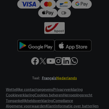
trekken, vindt u in onze
privacyverklaring
.
Je vindt het
impressum hier.
Taal:
Français
Nederlands
Footerelement met links naar juridische teksten
Wettelijke contactgegevens
Privacyverklaring
Cookieverklaring
Cookies beheren
Herroepingsrecht
Toegankelijkheidsverklaring
Compliance
Algemene voorwaarden
Klantinformatie over batterijen