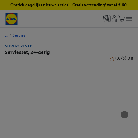
Ontdek dagelijks nieuwe acties! | Gratis verzending¹ vanaf € 60.
/
Servies
SILVERCREST®
Serviesset, 24-delig
4.6/5
(101)
4.6 van 5 sterr