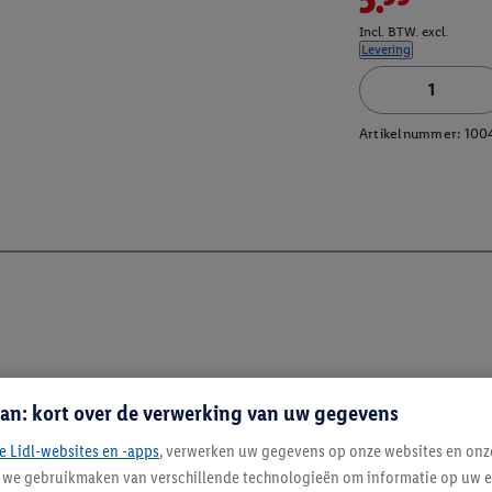
Incl. BTW. excl.
Levering
Artikelnummer:
100
an: kort over de verwerking van uw gegevens
e Lidl-websites en -apps
, verwerken uw gegevens op onze websites en onz
j we gebruikmaken van verschillende technologieën om informatie op uw e
Blijf op de hoo