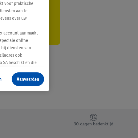
kt voor praktische
r
diensten aan te
gevens over uw
lus-account aanmaakt
speciale online
 bij diensten van
ailadres ook
 SA beschikt en die
 voor producten waarin
n
Aanvaarden
te voegen, maar het
n als er met behulp
arover Criteo SA
gevensverwerking.
taan. Door op
30 dagen bedenktijd
eer informatie,
 vooruitwerkende