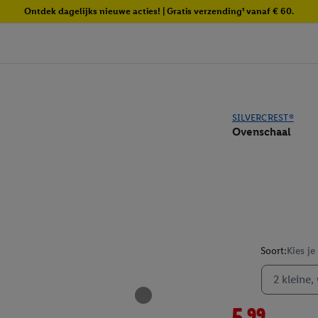
Ontdek dagelijks nieuwe acties! | Gratis verzending¹ vanaf € 60.
SILVERCREST®
Ovenschaal
Soort:
Kies je
2 kleine,
5.99