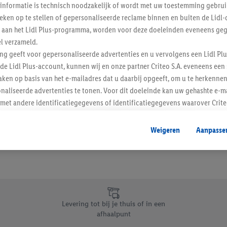
informatie is technisch noodzakelijk of wordt met uw toestemming gebrui
Schrijf je in op de newslette
tieken op te stellen of gepersonaliseerde reclame binnen en buiten de Lidl-
t aan het Lidl Plus-programma, worden voor deze doeleinden eveneens ge
l verzameld.
Inschrijven
ing geeft voor gepersonaliseerde advertenties en u vervolgens een Lidl P
de Lidl Plus-account, kunnen wij en onze partner Criteo S.A. eveneens een 
ken op basis van het e-mailadres dat u daarbij opgeeft, om u te herkennen
naliseerde advertenties te tonen. Voor dit doeleinde kan uw gehashte e-m
t andere identificatiegegevens of identificatiegegevens waarover Criteo
en.
aat, kunnen advertenties in het kader van retargeting, d.w.z. advertenties
Weigeren
Aanpasse
nd (bijvoorbeeld door het product in de webshop aan uw winkelmandje toe 
verschillende apparaten en verschillende Lidl-diensten worden weergegeve
adres en eventuele andere identificatiegegevens/identificatiegegevens wa
dapparaten of Lidl-diensten aan u kunnen worden toegewezen.
 u individuele doeleinden toestaan en meer informatie vinden over de ge
likken, kunt u alleen het gebruik van de noodzakelijke technologieën toes
Levering tot bij je thuis of in een
, stemt u in met alle verwerkingen voor alle bovengenoemde doeleinden. M
afhaalpunt
mijn van de gegevens en uw recht om uw toestemming te allen tijde met