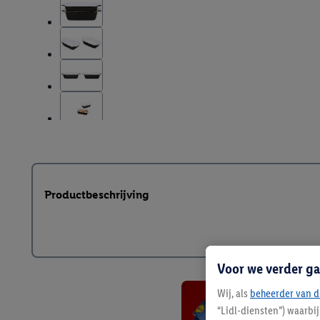
Productbeschrijving
Voor we verder ga
Wij, als
beheerder van d
“Lidl-diensten”) waarbi