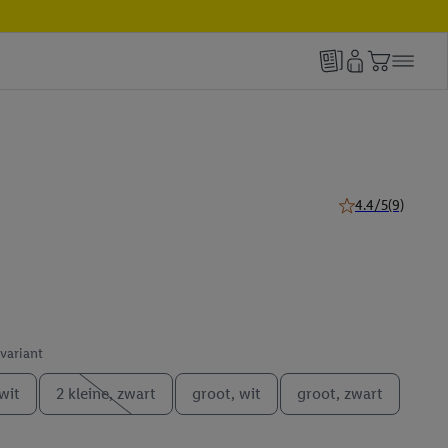
4.4/5
(9)
4.4 van 5 sterren 
 variant
 wit
2 kleine, zwart
groot, wit
groot, zwart