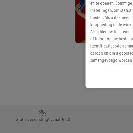
en te openen. Sommige 
instellingen, om statis
bieden. Als u deelneem
koopgedrag in de winke
Als u hier uw toestemm
of inlogt op uw bestaan
identificatiecode aanma
derden en om u geperso
samengevoegd worden me
aan u toegewezen werd
Als u hiermee akkoord g
u interesse hebt getoo
niet te kopen), ook op 
van uw gehashte e-mail
beschikt, meerdere ein
Onder “Aanpassen” kunt
Footerelement met de verschillende USPs van Lidl.be
Door op “weigeren” te k
Gratis verzending¹ vanaf € 60
“aanvaarden” te klikken
waaronder de bewaarter