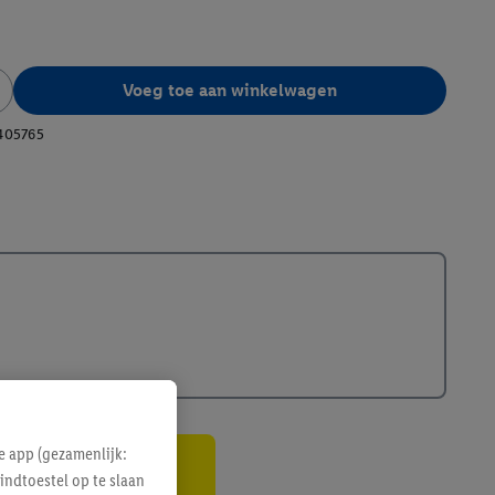
Voeg toe aan winkelwagen
405765
e app (gezamenlijk:
indtoestel op te slaan
gte