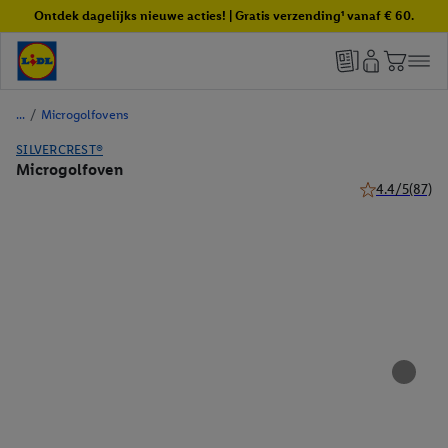
Ontdek dagelijks nieuwe acties! | Gratis verzending¹ vanaf € 60.
/
Microgolfovens
SILVERCREST®
Microgolfoven
4.4/5
(87)
4.4 van 5 sterr