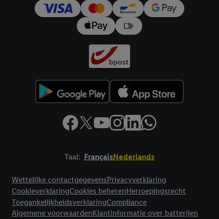
trekken, vindt u in onze
privacyverklaring
.
Je vindt het
impressum hier.
Taal:
Français
Nederlands
Footerelement met links naar juridische teksten
Wettelijke contactgegevens
Privacyverklaring
Cookieverklaring
Cookies beheren
Herroepingsrecht
Toegankelijkheidsverklaring
Compliance
Algemene voorwaarden
Klantinformatie over batterijen