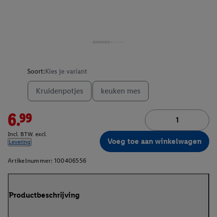
Soort:
Kies je variant
Kruidenpotjes
keuken mes
6.99
Incl. BTW. excl.
Voeg toe aan winkelwagen
Levering
Artikelnummer:
100406556
Productbeschrijving