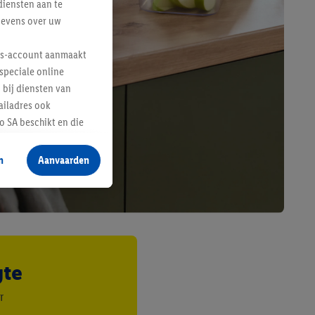
diensten aan te
gevens over uw
lus-account aanmaakt
speciale online
 bij diensten van
ailadres ook
 SA beschikt en die
 voor producten waarin
n
Aanvaarden
te voegen, maar het
n als er met behulp
arover Criteo SA
gevensverwerking.
taan. Door op
gte
eer informatie,
 vooruitwerkende
r