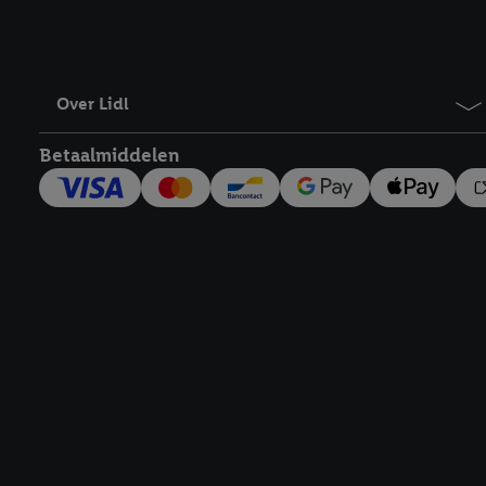
Over Lidl
Betaalmiddelen
Footerelement met links naar juridische teksten