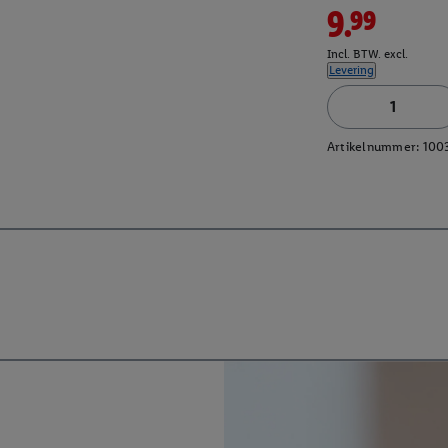
9.99
Incl. BTW. excl.
Levering
Artikelnummer:
100