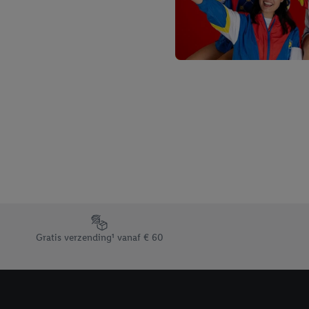
Footerelement met de verschillende USPs van Lidl.be
Gratis verzending¹ vanaf € 60