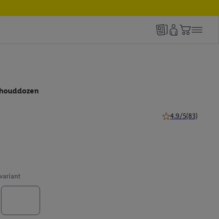
shouddozen
4.9/5
(83)
4.9 van 5 sterren (
 variant