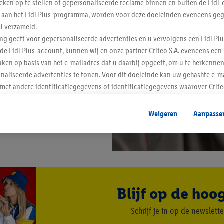
tieken op te stellen of gepersonaliseerde reclame binnen en buiten de Lidl-
t aan het Lidl Plus-programma, worden voor deze doeleinden eveneens ge
l verzameld.
ing geeft voor gepersonaliseerde advertenties en u vervolgens een Lidl P
de Lidl Plus-account, kunnen wij en onze partner Criteo S.A. eveneens een 
ken op basis van het e-mailadres dat u daarbij opgeeft, om u te herkennen
naliseerde advertenties te tonen. Voor dit doeleinde kan uw gehashte e-m
t andere identificatiegegevens of identificatiegegevens waarover Criteo
en.
aat, kunnen advertenties in het kader van retargeting, d.w.z. advertenties
Weigeren
Aanpasse
nd (bijvoorbeeld door het product in de webshop aan uw winkelmandje toe 
verschillende apparaten en verschillende Lidl-diensten worden weergegeve
adres en eventuele andere identificatiegegevens/identificatiegegevens wa
dapparaten of Lidl-diensten aan u kunnen worden toegewezen.
 u individuele doeleinden toestaan en meer informatie vinden over de ge
likken, kunt u alleen het gebruik van de noodzakelijke technologieën toes
Blijf op de hoo
, stemt u in met alle verwerkingen voor alle bovengenoemde doeleinden. M
mijn van de gegevens en uw recht om uw toestemming te allen tijde met
Schrijf je in op de newslette
ndt u in onze
privacyverklaring
.
Je vindt het impressum hier.