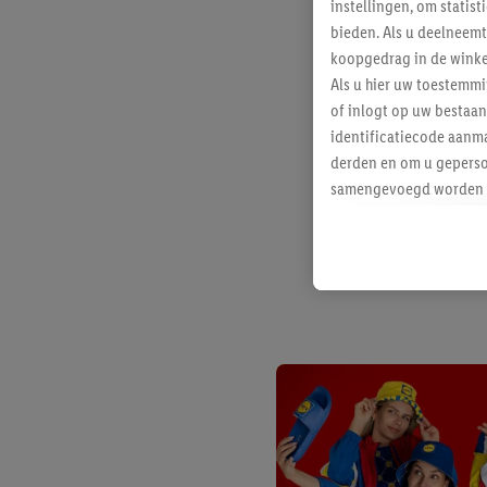
instellingen, om statis
bieden. Als u deelneem
koopgedrag in de winke
Als u hier uw toestemm
of inlogt op uw bestaan
identificatiecode aanma
derden en om u geperso
samengevoegd worden me
aan u toegewezen werd
Als u hiermee akkoord g
u interesse hebt getoo
niet te kopen), ook op 
van uw gehashte e-mail
beschikt, meerdere ein
Onder “Aanpassen” kunt
Door op “weigeren” te k
“aanvaarden” te klikken
waaronder de bewaarter
kracht in te trekken, vi