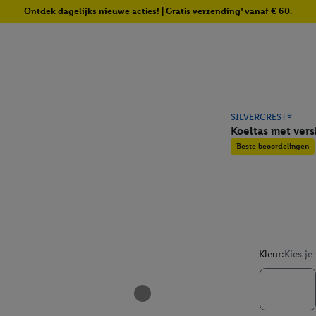
Ontdek dagelijks nieuwe acties! | Gratis verzending¹ vanaf € 60.
SILVERCREST®
Koeltas met ver
Beste beoordelingen
Kleur:
Kies je