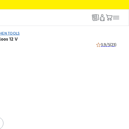
CHEN TOOLS
oos 12 V
3.9/5
(23)
3.9 van 5 sterren (