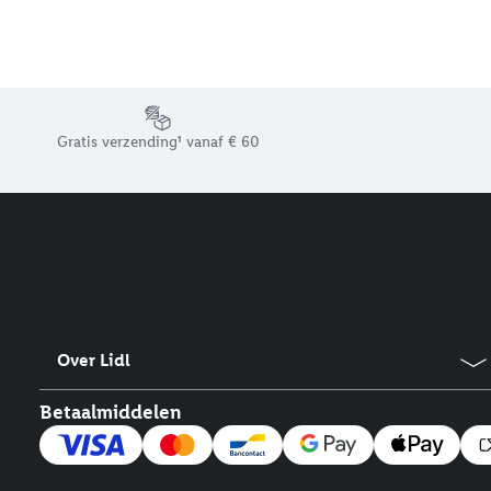
Footerelement met de verschillende USPs van Lidl.be
Gratis verzending¹ vanaf € 60
Over Lidl
Betaalmiddelen