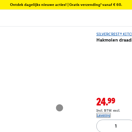
Ontdek dagelijks nieuwe acties! | Gratis verzending¹ vanaf € 60.
SILVERCREST® KIT
Hakmolen draadl
24.99
Incl. BTW. excl.
Levering