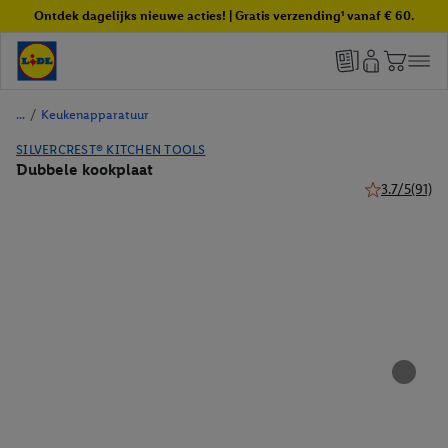
Ontdek dagelijks nieuwe acties! | Gratis verzending¹ vanaf € 60.
/
Keukenapparatuur
SILVERCREST® KITCHEN TOOLS
Dubbele kookplaat
3.7/5
(91)
3.7 van 5 ster