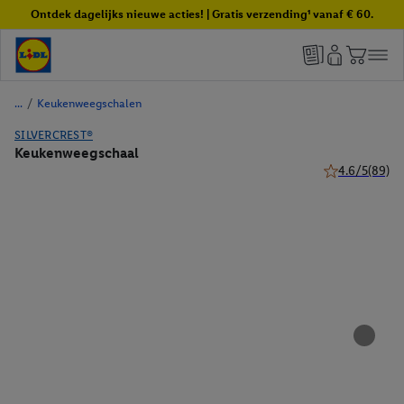
Ontdek dagelijks nieuwe acties! | Gratis verzending¹ vanaf € 60.
/
Keukenweegschalen
SILVERCREST®
Keukenweegschaal
4.6/5
(89)
4.6 van 5 sterr