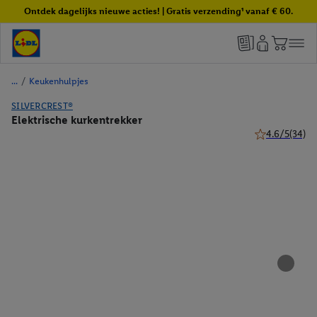
Ontdek dagelijks nieuwe acties! | Gratis verzending¹ vanaf € 60.
/
Keukenhulpjes
SILVERCREST®
Elektrische kurkentrekker
4.6/5
(34)
4.6 van 5 ster