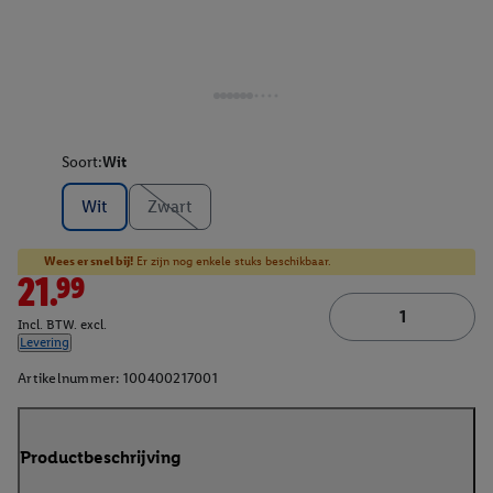
Soort:
Wit
Wit
Zwart
Wees er snel bij!
Er zijn nog enkele stuks beschikbaar.
21.99
Incl. BTW. excl.
Levering
Artikelnummer:
100400217001
Productbeschrijving