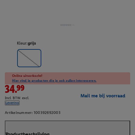
Kleur:
grijs
Online uitverkocht!
Hier vind je producten die je ook zullen interesseren.
34.99
Mail me bij voorraad
Incl. BTW. excl.
Levering
Artikelnummer:
100392692003
Productbeschrijving