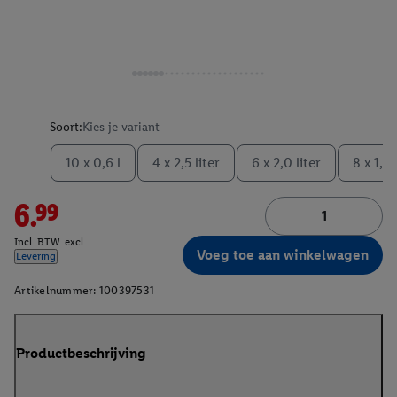
Soort:
Kies je variant
10 x 0,6 l
4 x 2,5 liter
6 x 2,0 liter
8 x 1,0 
6.99
Incl. BTW. excl.
Voeg toe aan winkelwagen
Levering
Artikelnummer:
100397531
Productbeschrijving