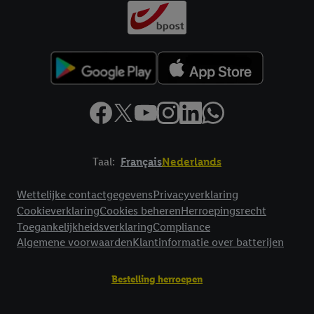
Taal:
Français
Nederlands
Footerelement met links naar juridische teksten
Wettelijke contactgegevens
Privacyverklaring
Cookieverklaring
Cookies beheren
Herroepingsrecht
Toegankelijkheidsverklaring
Compliance
Algemene voorwaarden
Klantinformatie over batterijen
Bestelling herroepen