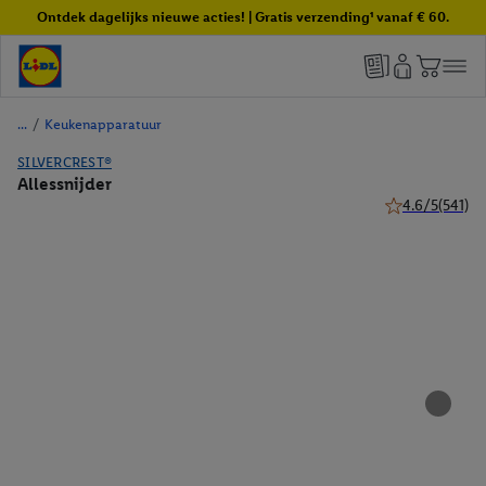
Ontdek dagelijks nieuwe acties! | Gratis verzending¹ vanaf € 60.
/
Keukenapparatuur
SILVERCREST®
Allessnijder
4.6/5
(541)
4.6 van 5 sterr