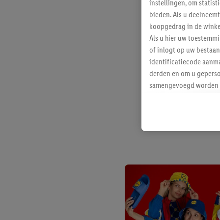
instellingen, om statis
bieden. Als u deelneem
koopgedrag in de winke
Als u hier uw toestemm
of inlogt op uw bestaan
identificatiecode aanma
derden en om u geperso
samengevoegd worden me
aan u toegewezen werd
Als u hiermee akkoord g
u interesse hebt getoo
niet te kopen), ook op 
van uw gehashte e-mail
beschikt, meerdere ein
Onder “Aanpassen” kunt
Door op “weigeren” te k
“aanvaarden” te klikken
waaronder de bewaarter
kracht in te trekken, vi