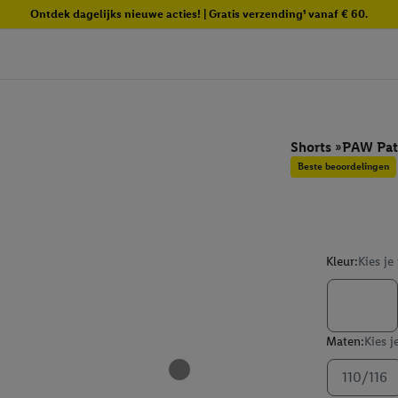
Ontdek dagelijks nieuwe acties! | Gratis verzending¹ vanaf € 60.
Shorts »PAW Patr
Beste beoordelingen
Kleur:
Kies je
Maten:
Kies j
110/116