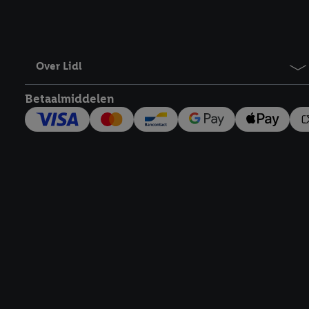
Over Lidl
Betaalmiddelen
Footerelement met links naar juridische teksten