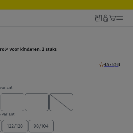
ol« voor kinderen, 2 stuks
4.9/5
(16)
4.9 van 5 sterren (
 variant
e variant
122/128
98/104