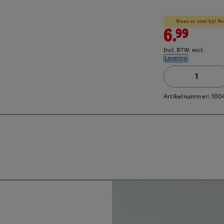
Wees er snel bij! Ni
6.99
Incl. BTW. excl.
Levering
Artikelnummer:
100