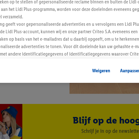
tieken op te stellen of gepersonaliseerde reclame binnen en buiten de Lidl-
t aan het Lidl Plus-programma, worden voor deze doeleinden eveneens ge
l verzameld.
ing geeft voor gepersonaliseerde advertenties en u vervolgens een Lidl P
de Lidl Plus-account, kunnen wij en onze partner Criteo S.A. eveneens een 
ken op basis van het e-mailadres dat u daarbij opgeeft, om u te herkennen
naliseerde advertenties te tonen. Voor dit doeleinde kan uw gehashte e-m
t andere identificatiegegevens of identificatiegegevens waarover Criteo
en.
aat, kunnen advertenties in het kader van retargeting, d.w.z. advertenties
Weigeren
Aanpasse
nd (bijvoorbeeld door het product in de webshop aan uw winkelmandje toe 
verschillende apparaten en verschillende Lidl-diensten worden weergegeve
adres en eventuele andere identificatiegegevens/identificatiegegevens wa
dapparaten of Lidl-diensten aan u kunnen worden toegewezen.
 u individuele doeleinden toestaan en meer informatie vinden over de ge
likken, kunt u alleen het gebruik van de noodzakelijke technologieën toes
Blijf op de hoo
, stemt u in met alle verwerkingen voor alle bovengenoemde doeleinden. M
mijn van de gegevens en uw recht om uw toestemming te allen tijde met
Schrijf je in op de newslette
ndt u in onze
privacyverklaring
.
Je vindt het impressum hier.