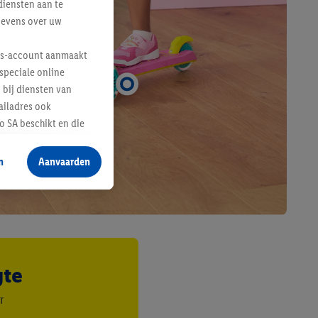
diensten aan te
gevens over uw
lus-account aanmaakt
speciale online
 bij diensten van
ailadres ook
 SA beschikt en die
 voor producten waarin
n
Aanvaarden
te voegen, maar het
n als er met behulp
arover Criteo SA
gevensverwerking.
taan. Door op
gte
eer informatie,
 vooruitwerkende
r