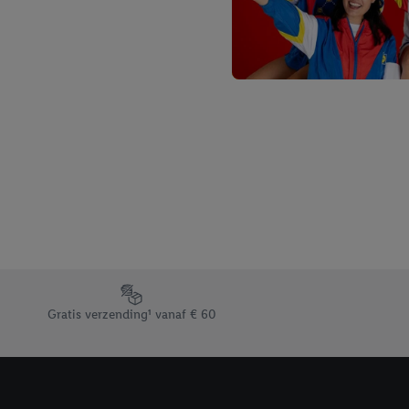
Footerelement met de verschillende USPs van Lidl.be
Gratis verzending¹ vanaf € 60