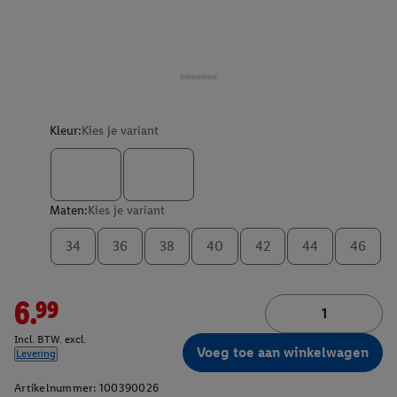
Kleur:
Kies je variant
Maten:
Kies je variant
34
36
38
40
42
44
46
6.99
Incl. BTW. excl.
Voeg toe aan winkelwagen
Levering
Artikelnummer:
100390026