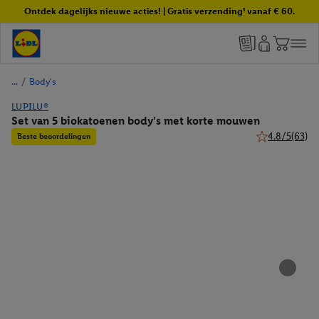
Ontdek dagelijks nieuwe acties! | Gratis verzending¹ vanaf € 60.
/
Body's
LUPILU®
Set van 5 biokatoenen body's met korte mouwen
4.8/5
(63)
Beste beoordelingen
4.8 van 5 ster