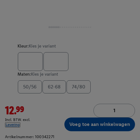
Kleur:
Kies je variant
Maten:
Kies je variant
50/56
62-68
74/80
12.99
Incl. BTW. excl.
Voeg toe aan winkelwagen
Levering
Artikelnummer:
100342271