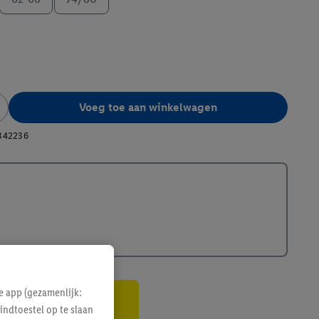
Voeg toe aan winkelwagen
342236
e app (gezamenlijk:
indtoestel op te slaan
gte