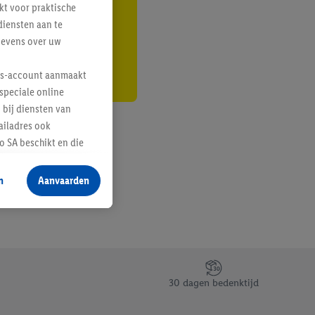
kt voor praktische
r
diensten aan te
gevens over uw
lus-account aanmaakt
speciale online
 bij diensten van
ailadres ook
 SA beschikt en die
 voor producten waarin
n
Aanvaarden
te voegen, maar het
n als er met behulp
arover Criteo SA
gevensverwerking.
taan. Door op
30 dagen bedenktijd
eer informatie,
 vooruitwerkende