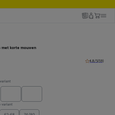
ts met korte mouwen
4.8/5
(59)
4.8 van 5 sterren (
 variant
e variant
62-68
74/80