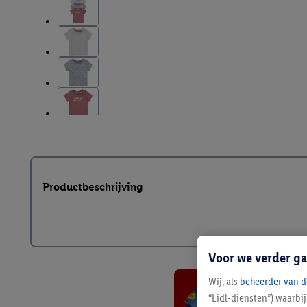
Productbeschrijving
Voor we verder ga
Wij, als
beheerder van d
“Lidl-diensten”) waarbi