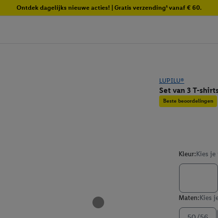
Ontdek dagelijks nieuwe acties! | Gratis verzending¹ vanaf € 60.
LUPILU®
Set van 3 T-shir
Beste beoordelingen
Kleur:
Kies je
Maten:
Kies j
50/56