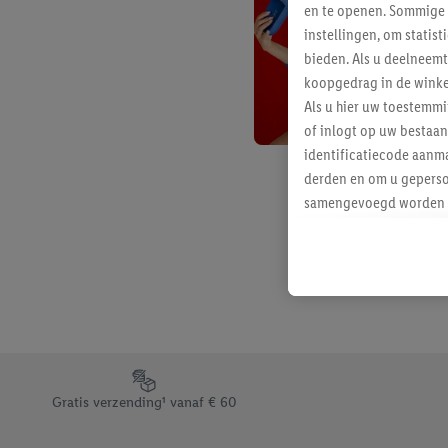
en te openen. Sommige 
instellingen, om statis
bieden. Als u deelneem
koopgedrag in de winke
Als u hier uw toestemm
of inlogt op uw bestaan
identificatiecode aanma
derden en om u geperso
samengevoegd worden me
aan u toegewezen werd
Als u hiermee akkoord g
u interesse hebt getoo
niet te kopen), ook op 
van uw gehashte e-mail
beschikt, meerdere ein
Onder “Aanpassen” kunt
Footerelement met de verschillende USPs van Lidl.be
Door op “weigeren” te k
Gratis verzending¹ vanaf € 60
“aanvaarden” te klikken
waaronder de bewaarter