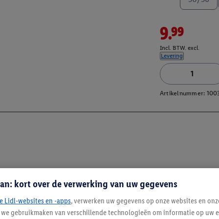
9.99
Incl. BTW. excl.
Levering
Artikelnummer:
100
an: kort over de verwerking van uw gegevens
e Lidl-websites en -apps
, verwerken uw gegevens op onze websites en onz
j we gebruikmaken van verschillende technologieën om informatie op uw e
Blijf op de hoo