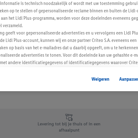
informatie is technisch noodzakelijk of wordt met uw toestemming gebrui
Schrijf je in op de newslette
tieken op te stellen of gepersonaliseerde reclame binnen en buiten de Lidl-
t aan het Lidl Plus-programma, worden voor deze doeleinden eveneens ge
l verzameld.
Inschrijven
ing geeft voor gepersonaliseerde advertenties en u vervolgens een Lidl P
de Lidl Plus-account, kunnen wij en onze partner Criteo S.A. eveneens een 
ken op basis van het e-mailadres dat u daarbij opgeeft, om u te herkennen
naliseerde advertenties te tonen. Voor dit doeleinde kan uw gehashte e-m
t andere identificatiegegevens of identificatiegegevens waarover Criteo
en.
aat, kunnen advertenties in het kader van retargeting, d.w.z. advertenties
Weigeren
Aanpasse
nd (bijvoorbeeld door het product in de webshop aan uw winkelmandje toe 
verschillende apparaten en verschillende Lidl-diensten worden weergegeve
adres en eventuele andere identificatiegegevens/identificatiegegevens wa
dapparaten of Lidl-diensten aan u kunnen worden toegewezen.
 u individuele doeleinden toestaan en meer informatie vinden over de ge
likken, kunt u alleen het gebruik van de noodzakelijke technologieën toes
Levering tot bij je thuis of in een
, stemt u in met alle verwerkingen voor alle bovengenoemde doeleinden. M
afhaalpunt
mijn van de gegevens en uw recht om uw toestemming te allen tijde met