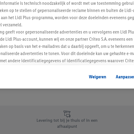
informatie is technisch noodzakelijk of wordt met uw toestemming gebrui
Schrijf je in op de newslette
tieken op te stellen of gepersonaliseerde reclame binnen en buiten de Lidl-
t aan het Lidl Plus-programma, worden voor deze doeleinden eveneens ge
l verzameld.
Inschrijven
ing geeft voor gepersonaliseerde advertenties en u vervolgens een Lidl P
de Lidl Plus-account, kunnen wij en onze partner Criteo S.A. eveneens een 
ken op basis van het e-mailadres dat u daarbij opgeeft, om u te herkennen
naliseerde advertenties te tonen. Voor dit doeleinde kan uw gehashte e-m
t andere identificatiegegevens of identificatiegegevens waarover Criteo
en.
aat, kunnen advertenties in het kader van retargeting, d.w.z. advertenties
Weigeren
Aanpasse
nd (bijvoorbeeld door het product in de webshop aan uw winkelmandje toe 
verschillende apparaten en verschillende Lidl-diensten worden weergegeve
adres en eventuele andere identificatiegegevens/identificatiegegevens wa
dapparaten of Lidl-diensten aan u kunnen worden toegewezen.
 u individuele doeleinden toestaan en meer informatie vinden over de ge
likken, kunt u alleen het gebruik van de noodzakelijke technologieën toes
Levering tot bij je thuis of in een
, stemt u in met alle verwerkingen voor alle bovengenoemde doeleinden. M
afhaalpunt
mijn van de gegevens en uw recht om uw toestemming te allen tijde met