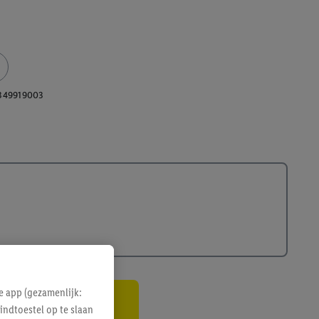
349919003
e app (gezamenlijk:
indtoestel op te slaan
gte