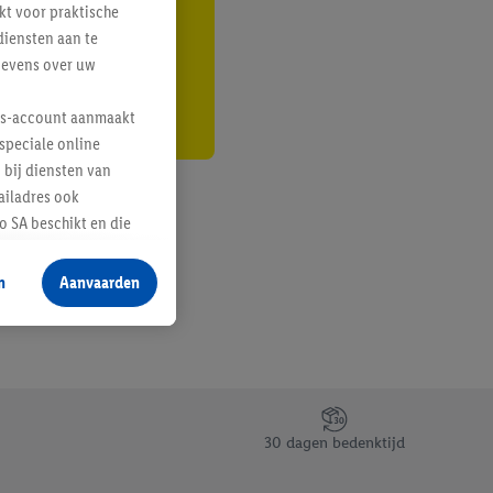
kt voor praktische
r
diensten aan te
gevens over uw
lus-account aanmaakt
speciale online
 bij diensten van
ailadres ook
 SA beschikt en die
 voor producten waarin
n
Aanvaarden
te voegen, maar het
n als er met behulp
arover Criteo SA
gevensverwerking.
taan. Door op
30 dagen bedenktijd
eer informatie,
 vooruitwerkende