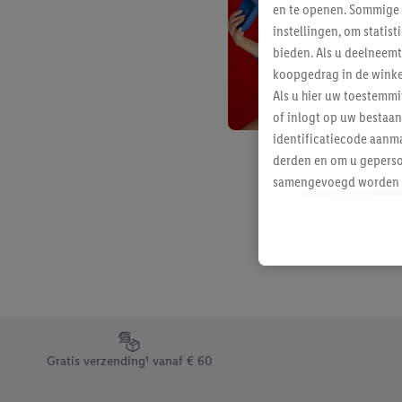
en te openen. Sommige 
instellingen, om statis
bieden. Als u deelneem
koopgedrag in de winke
Als u hier uw toestemm
of inlogt op uw bestaan
identificatiecode aanma
derden en om u geperso
samengevoegd worden me
aan u toegewezen werd
Als u hiermee akkoord g
u interesse hebt getoo
niet te kopen), ook op 
van uw gehashte e-mail
beschikt, meerdere ein
Onder “Aanpassen” kunt
Footerelement met de verschillende USPs van Lidl.be
Door op “weigeren” te k
Gratis verzending¹ vanaf € 60
“aanvaarden” te klikken
waaronder de bewaarter