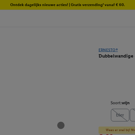
Ontdek dagelijks nieuwe acties! | Gratis verzending¹ vanaf € 60.
ERNESTO®
Dubbelwandige 
Soort:
wijn
bier
Wees er snel bij! Ni