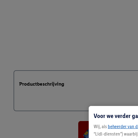
Productbeschrijving
Voor we verder ga
Wij, als
beheerder van d
“Lidl-diensten”) waarbi