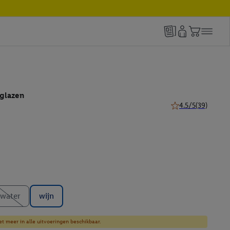
glazen
4.5/5
(39)
4.5 van 5 sterren (
water
wijn
et meer in alle uitvoeringen beschikbaar.