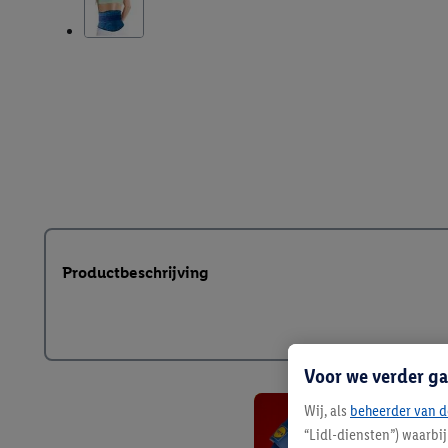
Productbeschrijving
Voor we verder ga
Wij, als
beheerder van d
“Lidl-diensten”) waarbi