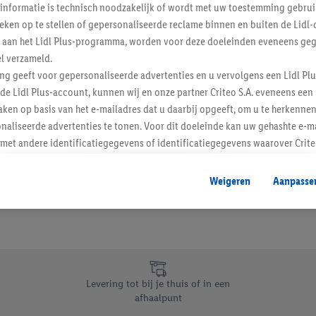
informatie is technisch noodzakelijk of wordt met uw toestemming gebrui
Schrijf je in op de newslette
tieken op te stellen of gepersonaliseerde reclame binnen en buiten de Lidl-
t aan het Lidl Plus-programma, worden voor deze doeleinden eveneens ge
l verzameld.
Inschrijven
ing geeft voor gepersonaliseerde advertenties en u vervolgens een Lidl P
de Lidl Plus-account, kunnen wij en onze partner Criteo S.A. eveneens een 
ken op basis van het e-mailadres dat u daarbij opgeeft, om u te herkennen
naliseerde advertenties te tonen. Voor dit doeleinde kan uw gehashte e-m
t andere identificatiegegevens of identificatiegegevens waarover Criteo
en.
aat, kunnen advertenties in het kader van retargeting, d.w.z. advertenties
Weigeren
Aanpasse
nd (bijvoorbeeld door het product in de webshop aan uw winkelmandje toe 
verschillende apparaten en verschillende Lidl-diensten worden weergegeve
adres en eventuele andere identificatiegegevens/identificatiegegevens wa
dapparaten of Lidl-diensten aan u kunnen worden toegewezen.
 u individuele doeleinden toestaan en meer informatie vinden over de ge
likken, kunt u alleen het gebruik van de noodzakelijke technologieën toes
Levering tot bij je thuis of in een
, stemt u in met alle verwerkingen voor alle bovengenoemde doeleinden. M
afhaalpunt
mijn van de gegevens en uw recht om uw toestemming te allen tijde met