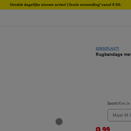
Ontdek dagelijks nieuwe acties! | Gratis verzending¹ vanaf € 60.
SENSIPLAST®
Rugbandage met
Soort:
Kies je
Maat M-
9.99