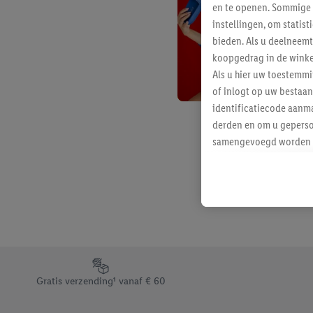
en te openen. Sommige 
instellingen, om statis
bieden. Als u deelneem
koopgedrag in de winke
Als u hier uw toestemm
of inlogt op uw bestaan
identificatiecode aanma
derden en om u geperso
samengevoegd worden me
aan u toegewezen werd
Als u hiermee akkoord g
u interesse hebt getoo
niet te kopen), ook op 
van uw gehashte e-mail
beschikt, meerdere ein
Onder “Aanpassen” kunt
Footerelement met de verschillende USPs van Lidl.be
Door op “weigeren” te k
Gratis verzending¹ vanaf € 60
“aanvaarden” te klikken
waaronder de bewaarter