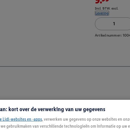
Incl. BTW. excl.
Levering
Artikelnummer:
100
an: kort over de verwerking van uw gegevens
e Lidl-websites en -apps
, verwerken uw gegevens op onze websites en onz
j we gebruikmaken van verschillende technologieën om informatie op uw e
Blijf op de hoo