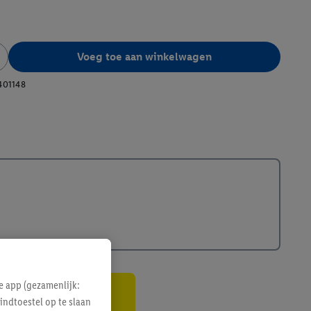
Voeg toe aan winkelwagen
401148
e app (gezamenlijk:
indtoestel op te slaan
gte