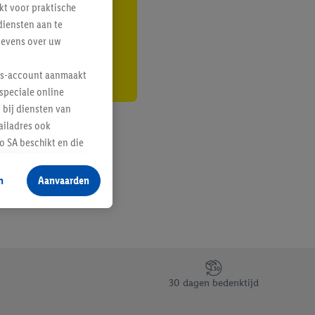
kt voor praktische
r
diensten aan te
gevens over uw
lus-account aanmaakt
speciale online
 bij diensten van
ailadres ook
 SA beschikt en die
 voor producten waarin
n
Aanvaarden
te voegen, maar het
n als er met behulp
arover Criteo SA
gevensverwerking.
taan. Door op
30 dagen bedenktijd
eer informatie,
 vooruitwerkende