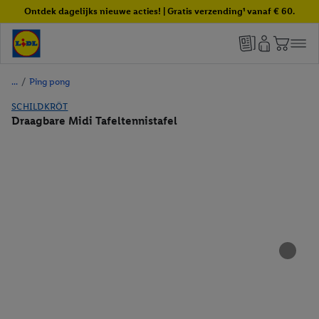
Ontdek dagelijks nieuwe acties! | Gratis verzending¹ vanaf € 60.
/
Ping pong
SCHILDKRÖT
Draagbare Midi Tafeltennistafel