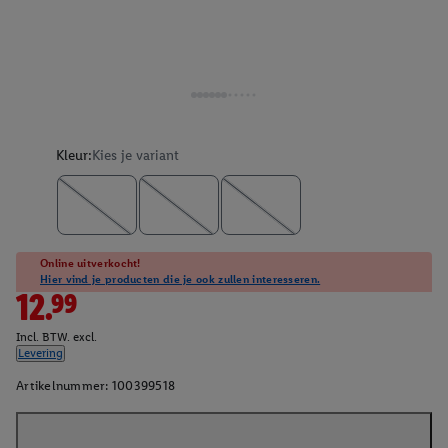
Kleur:
Kies je variant
Online uitverkocht!
Hier vind je producten die je ook zullen interesseren.
12.99
Incl. BTW. excl.
Levering
Artikelnummer:
100399518