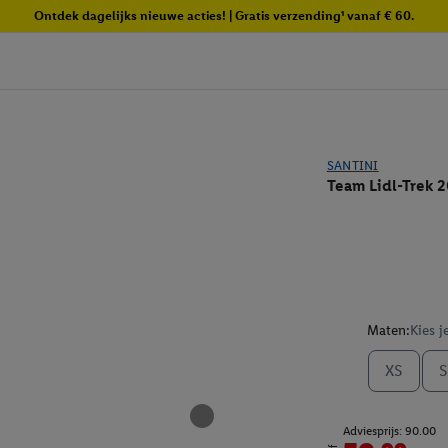
Ontdek dagelijks nieuwe acties! | Gratis verzending¹ vanaf € 60.
SANTINI
Team Lidl-Trek 2
Maten:
Kies j
XS
S
Adviesprijs: 90.00