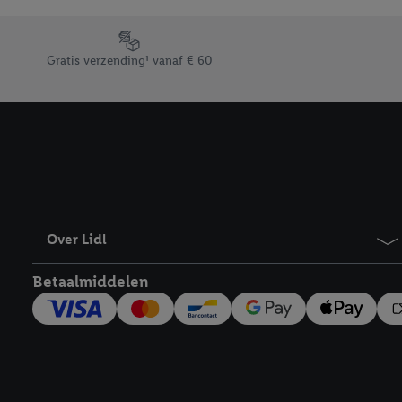
Door op “weigeren” te k
“aanvaarden” te klikken
Footerelement met de verschillende USPs van Lidl.be
waaronder de bewaarter
Gratis verzending¹ vanaf € 60
kracht in te trekken, vi
Over Lidl
Betaalmiddelen