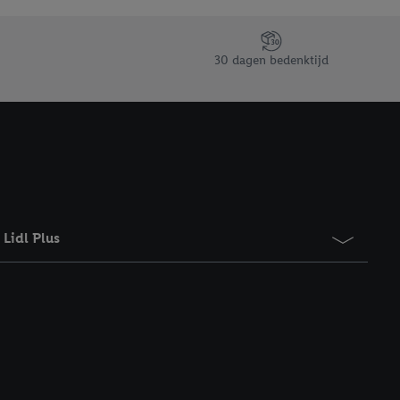
taan. Door op
eer informatie,
 vooruitwerkende
30 dagen bedenktijd
Lidl Plus