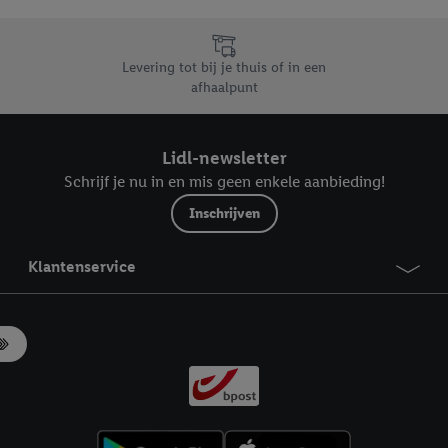
likken, kunt u alleen het gebruik van de noodzakelijke technologieën toes
, stemt u in met alle verwerkingen voor alle bovengenoemde doeleinden. M
mijn van de gegevens en uw recht om uw toestemming te allen tijde met
Levering tot bij je thuis of in een
ndt u in onze
privacyverklaring
.
Je vindt het impressum hier.
afhaalpunt
Lidl-newsletter
Schrijf je nu in en mis geen enkele aanbieding!
Inschrijven
Klantenservice