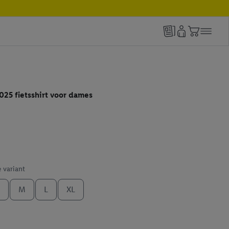
025 fietsshirt voor dames
e variant
M
L
XL