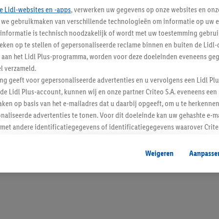
e Lidl-websites en -apps
, verwerken uw gegevens op onze websites en onz
j we gebruikmaken van verschillende technologieën om informatie op uw e
informatie is technisch noodzakelijk of wordt met uw toestemming gebrui
tieken op te stellen of gepersonaliseerde reclame binnen en buiten de Lidl-
Blijf op de hoo
t aan het Lidl Plus-programma, worden voor deze doeleinden eveneens ge
l verzameld.
Schrijf je in op de newslette
ing geeft voor gepersonaliseerde advertenties en u vervolgens een Lidl P
de Lidl Plus-account, kunnen wij en onze partner Criteo S.A. eveneens een 
Inschrijven
ken op basis van het e-mailadres dat u daarbij opgeeft, om u te herkennen
naliseerde advertenties te tonen. Voor dit doeleinde kan uw gehashte e-m
t andere identificatiegegevens of identificatiegegevens waarover Criteo
en.
aat, kunnen advertenties in het kader van retargeting, d.w.z. advertenties
Weigeren
Aanpasse
nd (bijvoorbeeld door het product in de webshop aan uw winkelmandje toe 
verschillende apparaten en verschillende Lidl-diensten worden weergegeve
adres en eventuele andere identificatiegegevens/identificatiegegevens wa
dapparaten of Lidl-diensten aan u kunnen worden toegewezen.
 u individuele doeleinden toestaan en meer informatie vinden over de ge