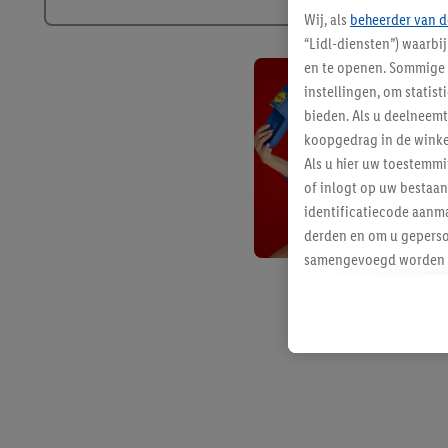
Wij, als
beheerder van d
“Lidl-diensten”) waarbi
en te openen. Sommige 
instellingen, om statis
bieden. Als u deelneem
koopgedrag in de winke
Als u hier uw toestemm
of inlogt op uw bestaan
identificatiecode aanma
derden en om u geperso
samengevoegd worden me
aan u toegewezen werd
Als u hiermee akkoord g
u interesse hebt getoo
niet te kopen), ook op 
van uw gehashte e-mail
beschikt, meerdere ein
Onder “Aanpassen” kunt