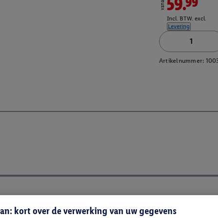
59.99
vanaf
Incl. BTW. excl.
Levering
Artikelnummer:
100
an: kort over de verwerking van uw gegevens