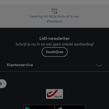
likken, kunt u alleen het gebruik van de noodzakelijke technologieën toes
, stemt u in met alle verwerkingen voor alle bovengenoemde doeleinden. M
mijn van de gegevens en uw recht om uw toestemming te allen tijde met
Levering tot bij je thuis of in een
ndt u in onze
privacyverklaring
.
Je vindt het impressum hier.
afhaalpunt
Lidl-newsletter
Schrijf je nu in en mis geen enkele aanbieding!
Inschrijven
Klantenservice