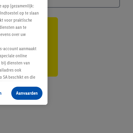
e app (gezamenlijk:
indtoestel op te slaan
kt voor praktische
diensten aan te
gte
gevens over uw
r
lus-account aanmaakt
speciale online
 bij diensten van
ailadres ook
 SA beschikt en die
 voor producten waarin
n
Aanvaarden
te voegen, maar het
n als er met behulp
arover Criteo SA
gevensverwerking.