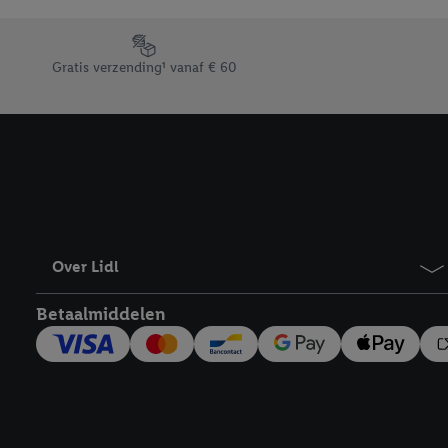
Door op “weigeren” te k
“aanvaarden” te klikken
Footerelement met de verschillende USPs van Lidl.be
waaronder de bewaarter
Gratis verzending¹ vanaf € 60
kracht in te trekken, vi
Over Lidl
Betaalmiddelen