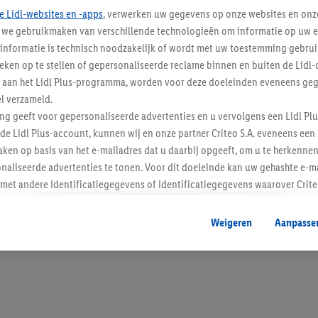
e Lidl-websites en -apps
, verwerken uw gegevens op onze websites en onz
j we gebruikmaken van verschillende technologieën om informatie op uw e
informatie is technisch noodzakelijk of wordt met uw toestemming gebrui
tieken op te stellen of gepersonaliseerde reclame binnen en buiten de Lidl-
Blijf op de hoo
t aan het Lidl Plus-programma, worden voor deze doeleinden eveneens ge
l verzameld.
Schrijf je in op de newslette
ing geeft voor gepersonaliseerde advertenties en u vervolgens een Lidl P
de Lidl Plus-account, kunnen wij en onze partner Criteo S.A. eveneens een 
Inschrijven
ken op basis van het e-mailadres dat u daarbij opgeeft, om u te herkennen
naliseerde advertenties te tonen. Voor dit doeleinde kan uw gehashte e-m
t andere identificatiegegevens of identificatiegegevens waarover Criteo
en.
aat, kunnen advertenties in het kader van retargeting, d.w.z. advertenties
Weigeren
Aanpasse
nd (bijvoorbeeld door het product in de webshop aan uw winkelmandje toe 
verschillende apparaten en verschillende Lidl-diensten worden weergegeve
adres en eventuele andere identificatiegegevens/identificatiegegevens wa
dapparaten of Lidl-diensten aan u kunnen worden toegewezen.
 u individuele doeleinden toestaan en meer informatie vinden over de ge