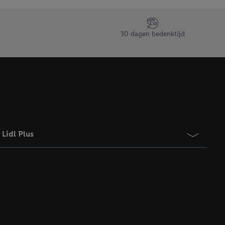
taan. Door op
eer informatie,
 vooruitwerkende
30 dagen bedenktijd
Lidl Plus