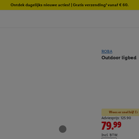
Ontdek dagelijks nieuwe acties! | Gratis verzending¹ vanaf € 60.
ROBA
Outdoor ligbed
Wees er snel bij!
Er 
Adviesprijs: 125.90
79.99
Incl. BTW.