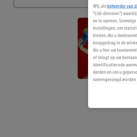
Wij, als
beheerder van d
“Lidl-diensten”) waarbi
en te openen. Sommige 
instellingen, om statis
bieden. Als u deelneem
koopgedrag in de winke
Als u hier uw toestemm
of inlogt op uw bestaan
identificatiecode aanma
derden en om u geperso
samengevoegd worden me
aan u toegewezen werd
Als u hiermee akkoord g
u interesse hebt getoo
niet te kopen), ook op 
van uw gehashte e-mail
beschikt, meerdere ein
Onder “Aanpassen” kunt