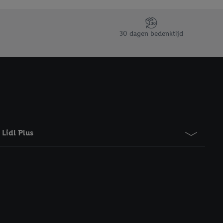
taan. Door op
eer informatie,
 vooruitwerkende
30 dagen bedenktijd
Lidl Plus