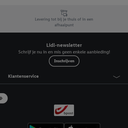
likken, kunt u alleen het gebruik van de noodzakelijke technologieën toes
, stemt u in met alle verwerkingen voor alle bovengenoemde doeleinden. M
mijn van de gegevens en uw recht om uw toestemming te allen tijde met
Levering tot bij je thuis of in een
ndt u in onze
privacyverklaring
.
Je vindt het impressum hier.
afhaalpunt
Lidl-newsletter
Schrijf je nu in en mis geen enkele aanbieding!
Inschrijven
Klantenservice