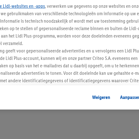
e Lidl-websites en -apps
, verwerken uw gegevens op onze websites en onz
j we gebruikmaken van verschillende technologieën om informatie op uw e
informatie is technisch noodzakelijk of wordt met uw toestemming gebrui
tieken op te stellen of gepersonaliseerde reclame binnen en buiten de Lidl-
Blijf op de hoo
t aan het Lidl Plus-programma, worden voor deze doeleinden eveneens ge
l verzameld.
Schrijf je in op de newslette
ing geeft voor gepersonaliseerde advertenties en u vervolgens een Lidl P
de Lidl Plus-account, kunnen wij en onze partner Criteo S.A. eveneens een 
Inschrijven
ken op basis van het e-mailadres dat u daarbij opgeeft, om u te herkennen
naliseerde advertenties te tonen. Voor dit doeleinde kan uw gehashte e-m
t andere identificatiegegevens of identificatiegegevens waarover Criteo
en.
aat, kunnen advertenties in het kader van retargeting, d.w.z. advertenties
Weigeren
Aanpasse
nd (bijvoorbeeld door het product in de webshop aan uw winkelmandje toe 
verschillende apparaten en verschillende Lidl-diensten worden weergegeve
adres en eventuele andere identificatiegegevens/identificatiegegevens wa
dapparaten of Lidl-diensten aan u kunnen worden toegewezen.
 u individuele doeleinden toestaan en meer informatie vinden over de ge