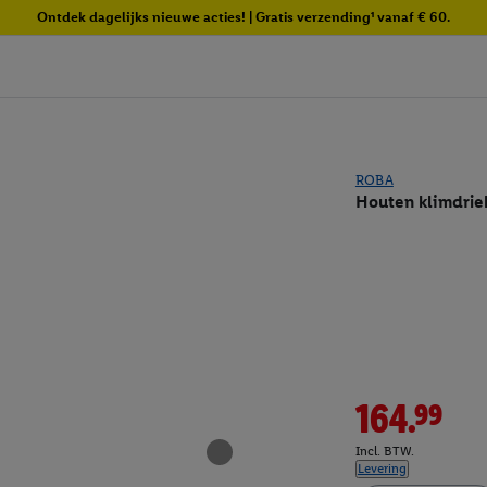
Ontdek dagelijks nieuwe acties! | Gratis verzending¹ vanaf € 60.
ROBA
Houten klimdrie
164.99
Incl. BTW.
Levering