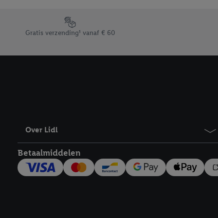
Door op “weigeren” te k
“aanvaarden” te klikken
Footerelement met de verschillende USPs van Lidl.be
waaronder de bewaarter
Gratis verzending¹ vanaf € 60
kracht in te trekken, vi
Over Lidl
Betaalmiddelen