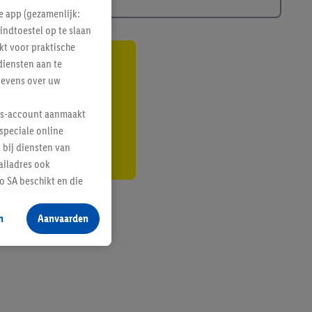
e app (gezamenlijk:
indtoestel op te slaan
kt voor praktische
diensten aan te
gte
gevens over uw
r
lus-account aanmaakt
speciale online
 bij diensten van
ailadres ook
 SA beschikt en die
 voor producten waarin
n
Aanvaarden
te voegen, maar het
n als er met behulp
arover Criteo SA
gevensverwerking.